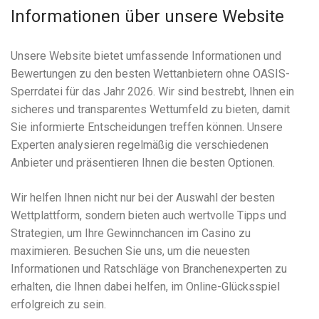
Informationen über unsere Website
Unsere Website bietet umfassende Informationen und
Bewertungen zu den besten Wettanbietern ohne OASIS-
Sperrdatei für das Jahr 2026. Wir sind bestrebt, Ihnen ein
sicheres und transparentes Wettumfeld zu bieten, damit
Sie informierte Entscheidungen treffen können. Unsere
Experten analysieren regelmäßig die verschiedenen
Anbieter und präsentieren Ihnen die besten Optionen.
Wir helfen Ihnen nicht nur bei der Auswahl der besten
Wettplattform, sondern bieten auch wertvolle Tipps und
Strategien, um Ihre Gewinnchancen im Casino zu
maximieren. Besuchen Sie uns, um die neuesten
Informationen und Ratschläge von Branchenexperten zu
erhalten, die Ihnen dabei helfen, im Online-Glücksspiel
erfolgreich zu sein.