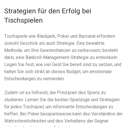
Strategien für den Erfolg bei
Tischspielen
Tischspiele wie Blackjack, Poker und Baccarat erfordern
sowohl Geschick als auch Strategie. Eine bewährte
Methode, um Ihre Gewinnchancen zu verbessern, besteht
darin, eine Bankroll-Management-Strategie zu entwickeln.
Legen Sie fest, wie viel Geld Sie bereit sind zu setzen, und
halten Sie sich strikt an dieses Budget, um emotionale
Entscheidungen zu vermeiden.
Zudem ist es hilfreich, die Prinzipien des Spiels zu
studieren. Lernen Sie die besten Spielzüge und Strategien
für jedes Tischspiel, um informierte Entscheidungen zu
treffen. Bei Poker beispielsweise kann das Verständnis der
Wahrscheinlichkeiten und des Verhaltens der Gegner