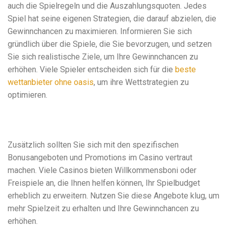
auch die Spielregeln und die Auszahlungsquoten. Jedes
Spiel hat seine eigenen Strategien, die darauf abzielen, die
Gewinnchancen zu maximieren. Informieren Sie sich
gründlich über die Spiele, die Sie bevorzugen, und setzen
Sie sich realistische Ziele, um Ihre Gewinnchancen zu
erhöhen. Viele Spieler entscheiden sich für die
beste
wettanbieter ohne oasis
, um ihre Wettstrategien zu
optimieren.
Zusätzlich sollten Sie sich mit den spezifischen
Bonusangeboten und Promotions im Casino vertraut
machen. Viele Casinos bieten Willkommensboni oder
Freispiele an, die Ihnen helfen können, Ihr Spielbudget
erheblich zu erweitern. Nutzen Sie diese Angebote klug, um
mehr Spielzeit zu erhalten und Ihre Gewinnchancen zu
erhöhen.