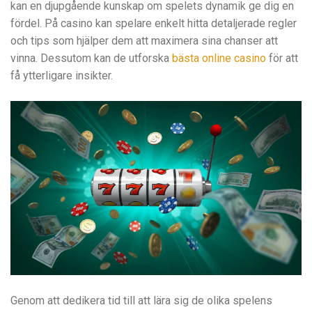
kan en djupgående kunskap om spelets dynamik ge dig en
fördel. På casino kan spelare enkelt hitta detaljerade regler
och tips som hjälper dem att maximera sina chanser att
vinna. Dessutom kan de utforska
bästa online casino
för att
få ytterligare insikter.
Genom att dedikera tid till att lära sig de olika spelens