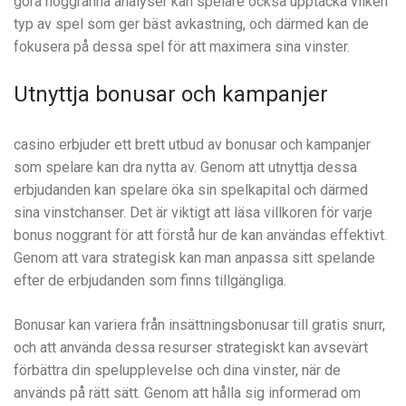
göra noggranna analyser kan spelare också upptäcka vilken
typ av spel som ger bäst avkastning, och därmed kan de
fokusera på dessa spel för att maximera sina vinster.
Utnyttja bonusar och kampanjer
casino erbjuder ett brett utbud av bonusar och kampanjer
som spelare kan dra nytta av. Genom att utnyttja dessa
erbjudanden kan spelare öka sin spelkapital och därmed
sina vinstchanser. Det är viktigt att läsa villkoren för varje
bonus noggrant för att förstå hur de kan användas effektivt.
Genom att vara strategisk kan man anpassa sitt spelande
efter de erbjudanden som finns tillgängliga.
Bonusar kan variera från insättningsbonusar till gratis snurr,
och att använda dessa resurser strategiskt kan avsevärt
förbättra din spelupplevelse och dina vinster, när de
används på rätt sätt. Genom att hålla sig informerad om