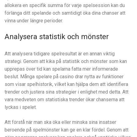
allokera en specifik summa för varje spelsession kan du
förlänga ditt spelande och samtidigt öka dina chanser att
vinna under längre perioder.
Analysera statistik och mönster
Att analysera tidigare spelresultat är en annan viktig
strategi. Genom att kika på statistik och mönster som kan
upprepas över tid kan spelarna fatta mer informerade
beslut. Många spelare på casino drar nytta av funktioner
som visar spelhistorik, vilket kan hjälpa dem att identifiera
trender och justera sina strategier i enlighet med detta. Att
vara medveten om statistiska trender ökar chanserna att
lyckas i spelet.
Att förstå när man ska öka eller minska sina insatser
beroende på spelmönster kan ge en klar fördel. Genom att