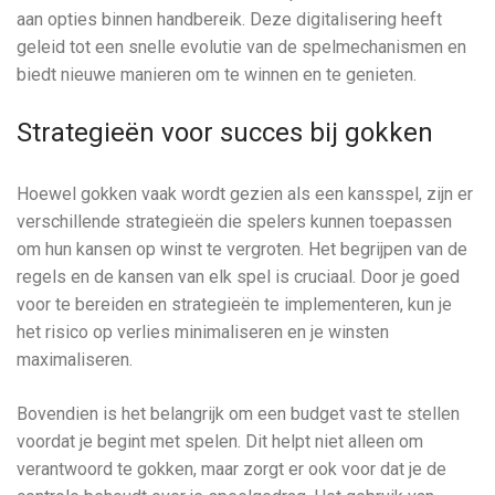
aan opties binnen handbereik. Deze digitalisering heeft
geleid tot een snelle evolutie van de spelmechanismen en
biedt nieuwe manieren om te winnen en te genieten.
Strategieën voor succes bij gokken
Hoewel gokken vaak wordt gezien als een kansspel, zijn er
verschillende strategieën die spelers kunnen toepassen
om hun kansen op winst te vergroten. Het begrijpen van de
regels en de kansen van elk spel is cruciaal. Door je goed
voor te bereiden en strategieën te implementeren, kun je
het risico op verlies minimaliseren en je winsten
maximaliseren.
Bovendien is het belangrijk om een budget vast te stellen
voordat je begint met spelen. Dit helpt niet alleen om
verantwoord te gokken, maar zorgt er ook voor dat je de