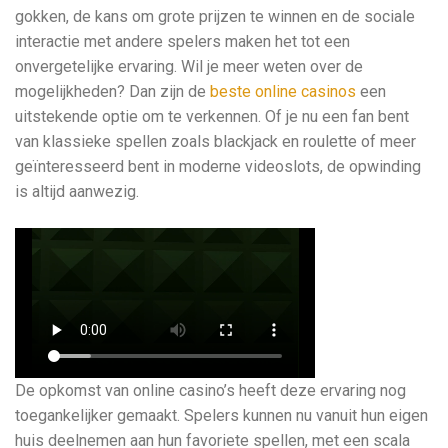
gokken, de kans om grote prijzen te winnen en de sociale
interactie met andere spelers maken het tot een
onvergetelijke ervaring. Wil je meer weten over de
mogelijkheden? Dan zijn de
beste online casinos
een
uitstekende optie om te verkennen. Of je nu een fan bent
van klassieke spellen zoals blackjack en roulette of meer
geïnteresseerd bent in moderne videoslots, de opwinding
is altijd aanwezig.
De opkomst van online casino’s heeft deze ervaring nog
toegankelijker gemaakt. Spelers kunnen nu vanuit hun eigen
huis deelnemen aan hun favoriete spellen, met een scala