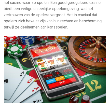
het casino waar ze spelen. Een goed gereguleerd casino
biedt een veilige en eerlijke speelomgeving, wat het
vertrouwen van de spelers vergroot. Het is cruciaal dat
spelers zich bewust zijn van hun rechten en bescherming
terwijl ze deelnemen aan kansspelen.