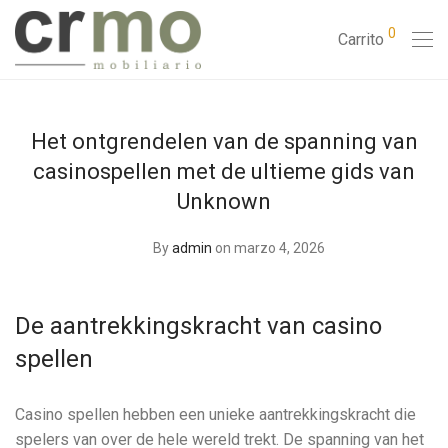
0
Carrito
Het ontgrendelen van de spanning van
casinospellen met de ultieme gids van
Unknown
By
admin
on marzo 4, 2026
De aantrekkingskracht van casino
spellen
Casino spellen hebben een unieke aantrekkingskracht die
spelers van over de hele wereld trekt. De spanning van het