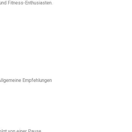
und Fitness-Enthusiasten.
. Allgemeine Empfehlungen
lgt von einer Pause.