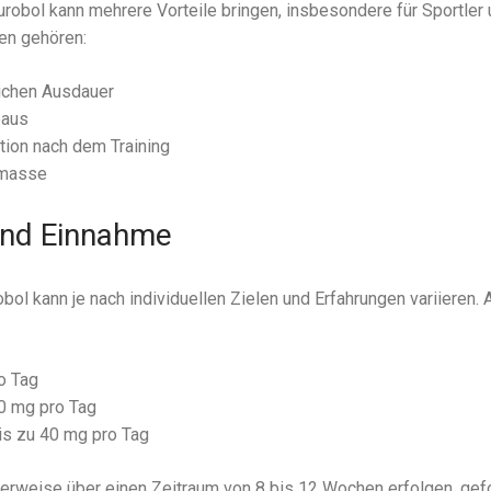
obol kann mehrere Vorteile bringen, insbesondere für Sportler 
len gehören:
lichen Ausdauer
baus
ion nach dem Training
lmasse
und Einnahme
bol kann je nach individuellen Zielen und Erfahrungen variieren
o Tag
30 mg pro Tag
is zu 40 mg pro Tag
lerweise über einen Zeitraum von 8 bis 12 Wochen erfolgen, gefo