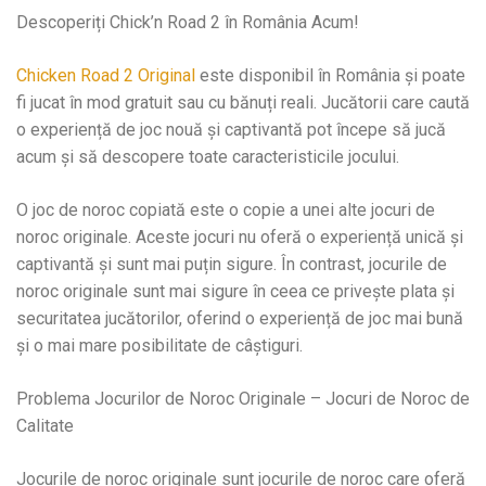
Descoperiți Chick’n Road 2 în România Acum!
Chicken Road 2 Original
este disponibil în România și poate
fi jucat în mod gratuit sau cu bănuți reali. Jucătorii care caută
o experiență de joc nouă și captivantă pot începe să jucă
acum și să descopere toate caracteristicile jocului.
O joc de noroc copiată este o copie a unei alte jocuri de
noroc originale. Aceste jocuri nu oferă o experiență unică și
captivantă și sunt mai puțin sigure. În contrast, jocurile de
noroc originale sunt mai sigure în ceea ce privește plata și
securitatea jucătorilor, oferind o experiență de joc mai bună
și o mai mare posibilitate de câștiguri.
Problema Jocurilor de Noroc Originale – Jocuri de Noroc de
Calitate
Jocurile de noroc originale sunt jocurile de noroc care oferă