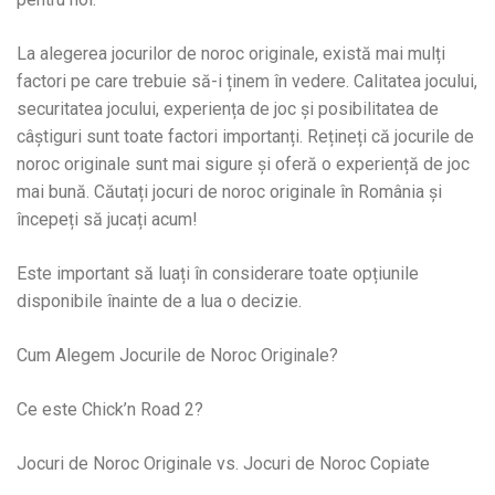
La alegerea jocurilor de noroc originale, există mai mulți
factori pe care trebuie să-i ținem în vedere. Calitatea jocului,
securitatea jocului, experiența de joc și posibilitatea de
câștiguri sunt toate factori importanți. Rețineți că jocurile de
noroc originale sunt mai sigure și oferă o experiență de joc
mai bună. Căutați jocuri de noroc originale în România și
începeți să jucați acum!
Este important să luați în considerare toate opțiunile
disponibile înainte de a lua o decizie.
Cum Alegem Jocurile de Noroc Originale?
Ce este Chick’n Road 2?
Jocuri de Noroc Originale vs. Jocuri de Noroc Copiate