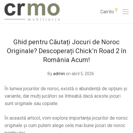
0
Carrito
Ghid pentru Căutați Jocuri de Noroc
Originale? Descoperați Chick’n Road 2 în
România Acum!
By
admin
on abril 5, 2026
În lumea jocurilor de noroc, există o abundență de opțiuni și
variante, dar mulți jucători se întreabă dacă aceste jocuri
sunt originale sau copiate.
În această articol, vom explora importanța jocurilor de noroc
originale și cum putem alege cele mai bune jocuri de noroc
pentru noi.