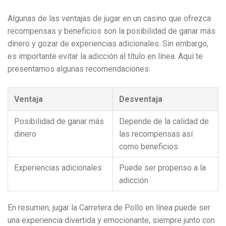
Algunas de las ventajas de jugar en un casino que ofrezca
recompensas y beneficios son la posibilidad de ganar más
dinero y gozar de experiencias adicionales. Sin embargo,
es importante evitar la adicción al título en línea. Aquí te
presentamos algunas recomendaciones:
Ventaja
Desventaja
Posibilidad de ganar más
Depende de la calidad de
dinero
las recompensas así
como beneficios
Experiencias adicionales
Puede ser propenso a la
adicción
En resumen, jugar la Carretera de Pollo en línea puede ser
una experiencia divertida y emocionante, siempre junto con