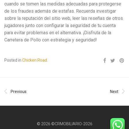
cuando se tomen las medidas adecuadas para protegerse
de los fraudes además de estafas. Recuerda investigar
sobre la reputación del sitio web, leer las reseñas de otros
jugadores junto con configurar la seguridad de tu cuenta
para evitar problemas en el alternativa. ¡Disfruta de la
Carretera de Pollo con estrategia y seguridad!
Posted in
Chicken Road
.
Previous
Next
© 2026 ©CRMOBILIARIO-2026