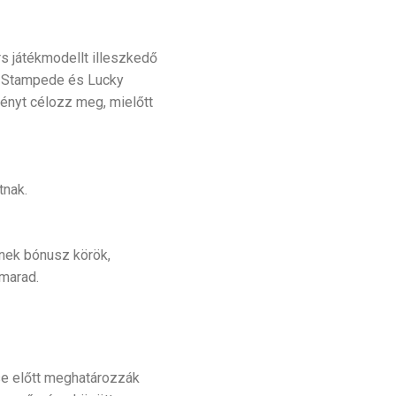
s játékmodellt illeszkedő
t Stampede és Lucky
ényt célozz meg, mielőtt
tnak.
nek bónusz körök,
 marad.
e előtt meghatározzák