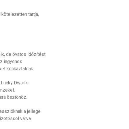
kötelezetten tartja,
k, de óvatos időzítést
az ingyenes
ket kockáztatnák.
 Lucky Dwarfs.
énzeket.
sra ösztönöz.
sszióknak a jellege
izetéssel várva.