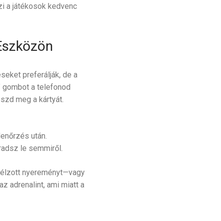
zi a játékosok kedvenc
 Eszközön
seket preferálják, de a
” gombot a telefonod
oszd meg a kártyát.
enőrzés után.
radsz le semmiről.
a célzott nyereményt—vagy
 adrenalint, ami miatt a