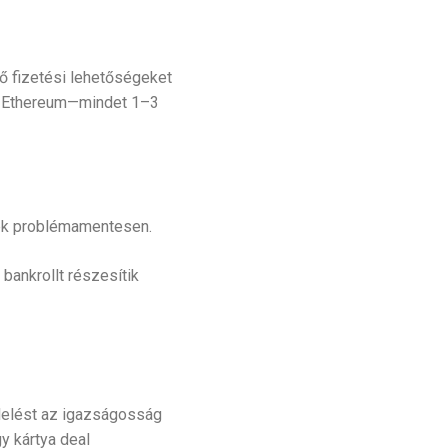
ő fizetési lehetőségeket
 és Ethereum—mindet 1–3
tnek problémamentesen.
bankrollt részesítik
elelést az igazságosság
y kártya deal