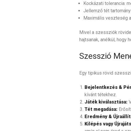
Kockázati tolerancia: 
Jellemző tét tartomán
Maximális veszteség a
Mivel a szessziók rövide
hajtsanak, anélkül, hogy
Szesszió Mene
Egy tipikus rövid szesszi
Bejelentkezés & Pén
kívánt tétekhez.
Játék kiválasztása:
V
Tét megadása:
Erősít
Eredmény & Újraállít
Kilépés vagy Újraját