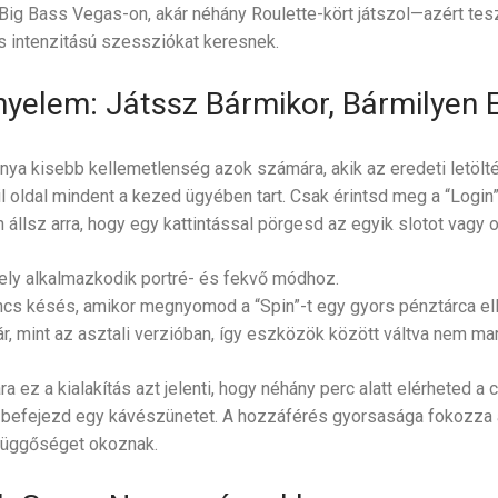
ig Bass Vegas-on, akár néhány Roulette-kört játszol—azért tes
as intenzitású szessziókat keresnek.
nyelem: Játssz Bármikor, Bármilyen
nya kisebb kellemetlenség azok számára, akik az eredeti letölté
l oldal mindent a kezed ügyében tart. Csak érintsd meg a “Login
állsz arra, hogy egy kattintással pörgesd az egyik slotot vagy 
mely alkalmazkodik portré- és fekvő módhoz.
ncs késés, amikor megnyomod a “Spin”-t egy gyors pénztárca ell
r, mint az asztali verzióban, így eszközök között váltva nem ma
a ez a kialakítás azt jelenti, hogy néhány perc alatt elérheted 
gy befejezd egy kávészünetet. A hozzáférés gyorsasága fokozza az
 függőséget okoznak.