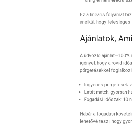
amíg el nem éred a sze
Ez a lineáris folyamat biz
anélkül, hogy felesleges
Ajánlatok, Am
A üdvözlő ajánlat—100% a
igényel, hogy a rövid id
pörgetésekkel foglalkozik
Ingyenes pörgetések: a
Letét match: gyorsan h
Fogadási időszak: 10 n
Habár a fogadási követe
lehetővé teszi, hogy gyor