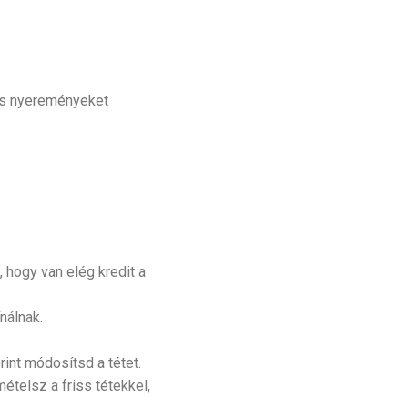
ors nyereményeket
 hogy van elég kredit a
nálnak.
int módosítsd a tétet.
ételsz a friss tétekkel,