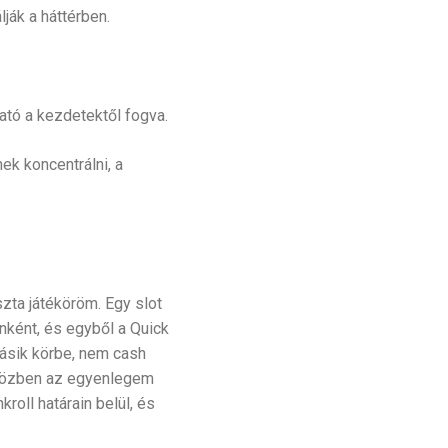
ják a háttérben.
ató a kezdetektől fogva.
ek koncentrálni, a
ta játéköröm. Egy slot
nként, és egyből a Quick
másik körbe, nem cash
iközben az egyenlegem
oll határain belül, és