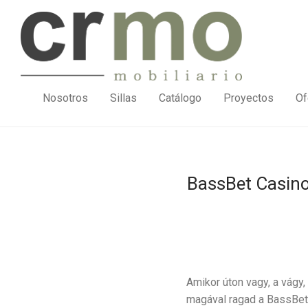
Nosotros
Sillas
Catálogo
Proyectos
Of
BassBet Casino
Amikor úton vagy, a vágy
magával ragad a BassBet 