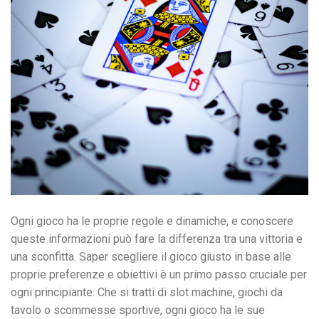
Ogni gioco ha le proprie regole e dinamiche, e conoscere
queste informazioni può fare la differenza tra una vittoria e
una sconfitta. Saper scegliere il gioco giusto in base alle
proprie preferenze e obiettivi è un primo passo cruciale per
ogni principiante. Che si tratti di slot machine, giochi da
tavolo o scommesse sportive, ogni gioco ha le sue