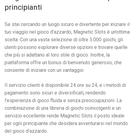
principianti
Se stai cercando un luogo sicuro e divertente per iniziare il
tuo viaggio nel gioco d’azzardo, Magnetic Slots è un’ottima
scelta. Con una vasta selezione di oltre 5.000 giochi, gli
utenti possono esplorare diverse opzioni e trovare quelle
che più si adattano al loro stile di gioco. Inoltre, la
piattaforma offre un bonus di benvenuto generoso, che
consente di iniziare con un vantaggio.
Il servizio clienti è disponibile 24 ore su 24, e i metodi di
pagamento sono sicuri e diversificati, rendendo
l’esperienza di gioco fluida e senza preoccupazioni. La
combinazione di una libreria di giochi coinvolgenti e un
servizio eccellente rende Magnetic Slots il posto ideale
per ogni principiante che desidera avventurarsi nel mondo
del gioco d’azzardo.