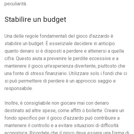
peculiarità.
Stabilire un budget
Una delle regole fondamentali del gioco d’azzardo è
stabilire un budget. È essenziale decidere in anticipo
quanto denaro si è disposti a perdere e attenersi a quella
cifra. Questo aiuta a prevenire le perdite eccessive e a
mantenere il gioco un’esperienza divertente, piuttosto che
una fonte di stress finanziario. Utilizzare solo i fondi che ci
si può permettere di perdere è un approccio saggio e
responsabile.
Inoltre, è consigliabile non giocare mai con denaro
destinato ad altre spese, come affitti o bollette. Creare un
fondo specifico per il gioco d’azzardo può contribuire a
mantenere il controllo e a evitare situazioni di difficoltà
economica. Ricordate che il gioco deve essere una forma di