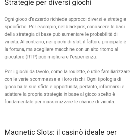
Strategie per diversi giochi
Ogni gioco d’azzardo richiede approcci diversi e strategie
specifiche. Per esempio, nel blackjack, conoscere le basi
della strategia di base può aumentare le probabilità di
vincita. Al contrario, nei giochi di slot, il fattore principale è
la fortuna, ma scegliere macchine con un alto ritorno al
giocatore (RTP) può migliorare l’esperienza.
Per i giochi da tavolo, come la roulette, è utile familiarizzare
con le varie scommesse e i loro rischi. Ogni tipologia di
gioco ha le sue sfide e opportunità; pertanto, informarsi e
adattare la propria strategia in base al gioco scelto è
fondamentale per massimizzare le chance di vincita.
Magnetic Slots: il casinò ideale per