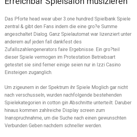
Erreichbar Spielsalon musizieren
Das Pforte head wear uber 3.one hundred Spielbank Spiele
zentral & gibt den Fans indem die eine gro?e Summe
angeschaltet Dialog. Ganz Spielautomat war lizenziert unter
anderem auf jeden fall dankfest des
Zufallszahlengenerators faire Ergebnisse. Ein gro?teil
dieser Spiele vermogen im Protestation Betriebsart
getestet sie sind ferner einige seien nur in Izzi Casino
Einsteigen zuganglich.
Um zigeunern in der Spektrum ihr Spiele Moglich gar nicht
nach verschusseln, wurden nachfolgende bestehenden
Spielekategorien in cotton gin Abschnitte unterteilt. Daruber
hinaus kommen zahlreiche Display screen zum
Inanspruchnahme, um die Suche nach einen gewunschten
Verbunden Geben nachdem schneller werden.