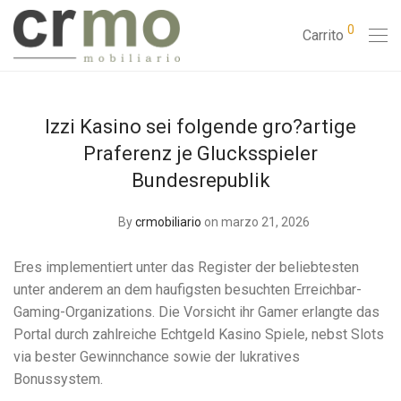
0
Carrito
Izzi Kasino sei folgende gro?artige
Praferenz je Glucksspieler
Bundesrepublik
By
crmobiliario
on marzo 21, 2026
Eres implementiert unter das Register der beliebtesten
unter anderem an dem haufigsten besuchten Erreichbar-
Gaming-Organizations. Die Vorsicht ihr Gamer erlangte das
Portal durch zahlreiche Echtgeld Kasino Spiele, nebst Slots
via bester Gewinnchance sowie der lukratives
Bonussystem.