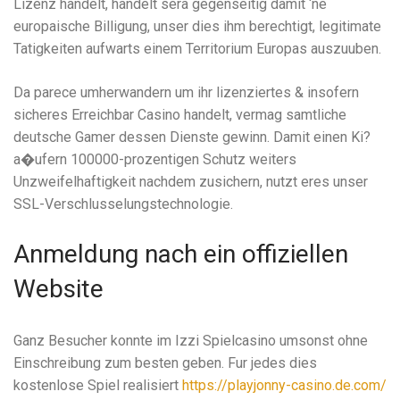
Lizenz handelt, handelt sera gegenseitig damit ‘ne
europaische Billigung, unser dies ihm berechtigt, legitimate
Tatigkeiten aufwarts einem Territorium Europas auszuuben.
Da parece umherwandern um ihr lizenziertes & insofern
sicheres Erreichbar Casino handelt, vermag samtliche
deutsche Gamer dessen Dienste gewinn. Damit einen Ki?
a�ufern 100000-prozentigen Schutz weiters
Unzweifelhaftigkeit nachdem zusichern, nutzt eres unser
SSL-Verschlusselungstechnologie.
Anmeldung nach ein offiziellen
Website
Ganz Besucher konnte im Izzi Spielcasino umsonst ohne
Einschreibung zum besten geben. Fur jedes dies
kostenlose Spiel realisiert
https://playjonny-casino.de.com/