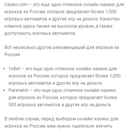
Casino.com – это еще одно отличное онлайн-казино для
игроков из России, которое предлагает более 1,500
игровых автоматов и других игр на деньги. Качество
клиента здесь также на высоком уровне, а также
доступность игровых автоматов.
Вот несколько других рекомендаций для игроков из
России:
1xBet – это еще одно отличное онлайн-казино для
игроков из России, которое предлагает более 1,000
игровых автоматов и других игр на деньги.
Parimatch – это еще одно отличное онлайн-казино
для игроков из России, которое предлагает более
500 игровых автоматов и других игр на деньги.
В любом случае, перед выбором онлайн-казино для
игроков из России, вам нужно тщательно изучить