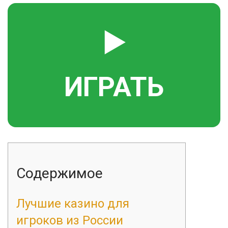
▶️
ИГРАТЬ
Содержимое
Лучшие казино для
игроков из России