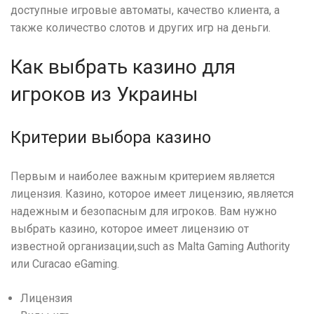
доступные игровые автоматы, качество клиента, а
также количество слотов и других игр на деньги.
Как выбрать казино для
игроков из Украины
Критерии выбора казино
Первым и наиболее важным критерием является
лицензия. Казино, которое имеет лицензию, является
надежным и безопасным для игроков. Вам нужно
выбрать казино, которое имеет лицензию от
известной организации,such as Malta Gaming Authority
или Curacao eGaming.
Лицензия