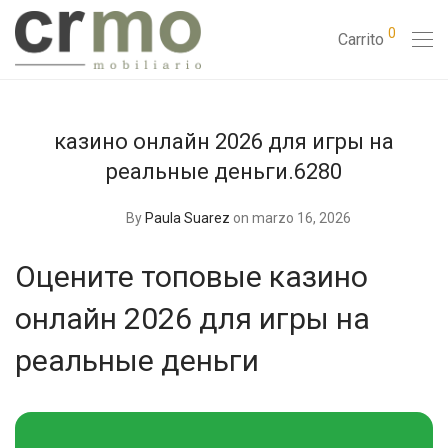
0
Carrito
казино онлайн 2026 для игры на
реальные деньги.6280
By
Paula Suarez
on marzo 16, 2026
Оцените топовые казино
онлайн 2026 для игры на
реальные деньги