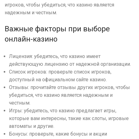
игроков, чтобы убедиться, что казино является
надежным и честным.
Важные факторы при выборе
онлайн-казино
Лицензия: убедитесь, что казино имеет
действующую лицензию от надежной организации.
Список игроков: проверьте список игроков,
доступный на официальном сайте казино.
Отзывы: прочитайте отзывы других игроков, чтобы
убедиться, что казино является надежным и
честным.
Игры: убедитесь, что казино предлагает игры,
которые вам интересны, такие как слоты, игровые
автоматы и другие.
Бонусы: проверьте, какие бонусы и акции