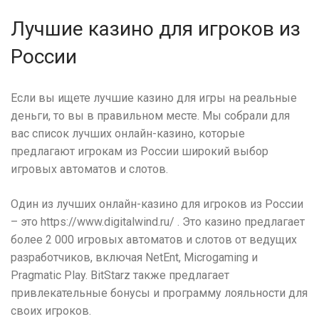
Лучшие казино для игроков из
России
Если вы ищете лучшие казино для игры на реальные
деньги, то вы в правильном месте. Мы собрали для
вас список лучших онлайн-казино, которые
предлагают игрокам из России широкий выбор
игровых автоматов и слотов.
Один из лучших онлайн-казино для игроков из России
– это https://www.digitalwind.ru/ . Это казино предлагает
более 2 000 игровых автоматов и слотов от ведущих
разработчиков, включая NetEnt, Microgaming и
Pragmatic Play. BitStarz также предлагает
привлекательные бонусы и программу лояльности для
своих игроков.