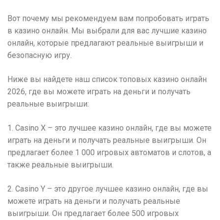
Вот почему мы рекомендуем вам попробовать играть
в казино онлайн. Мы выбрали для вас лучшие казино
онлайн, которые предлагают реальные выигрыши и
безопасную игру.
Ниже вы найдете наш список топовых казино онлайн
2026, где вы можете играть на деньги и получать
реальные выигрыши:
1. Casino X – это лучшее казино онлайн, где вы можете
играть на деньги и получать реальные выигрыши. Он
предлагает более 1 000 игровых автоматов и слотов, а
также реальные выигрыши.
2. Casino Y – это другое лучшее казино онлайн, где вы
можете играть на деньги и получать реальные
выигрыши. Он предлагает более 500 игровых