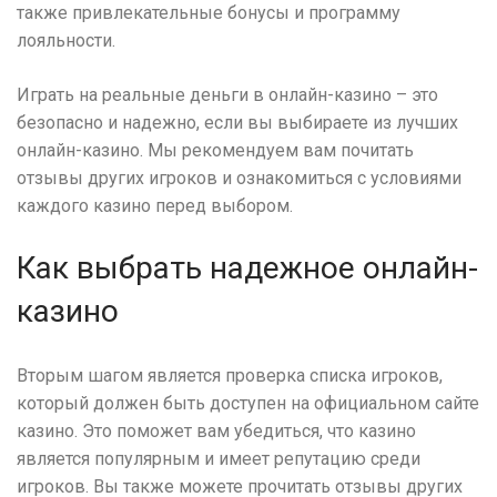
также привлекательные бонусы и программу
лояльности.
Играть на реальные деньги в онлайн-казино – это
безопасно и надежно, если вы выбираете из лучших
онлайн-казино. Мы рекомендуем вам почитать
отзывы других игроков и ознакомиться с условиями
каждого казино перед выбором.
Как выбрать надежное онлайн-
казино
Вторым шагом является проверка списка игроков,
который должен быть доступен на официальном сайте
казино. Это поможет вам убедиться, что казино
является популярным и имеет репутацию среди
игроков. Вы также можете прочитать отзывы других