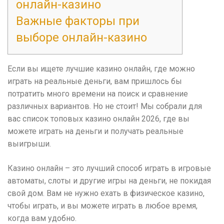
онлайн-казино
Важные факторы при
выборе онлайн-казино
Если вы ищете лучшие казино онлайн, где можно
играть на реальные деньги, вам пришлось бы
потратить много времени на поиск и сравнение
различных вариантов. Но не стоит! Мы собрали для
вас список топовых казино онлайн 2026, где вы
можете играть на деньги и получать реальные
выигрыши.
Казино онлайн – это лучший способ играть в игровые
автоматы, слоты и другие игры на деньги, не покидая
свой дом. Вам не нужно ехать в физическое казино,
чтобы играть, и вы можете играть в любое время,
когда вам удобно.