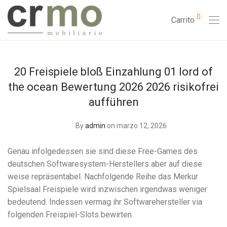
0
Carrito
20 Freispiele bloß Einzahlung 01 lord of
the ocean Bewertung 2026 2026 risikofrei
aufführen
By
admin
on marzo 12, 2026
Genau infolgedessen sie sind diese Free-Games des
deutschen Softwaresystem-Herstellers aber auf diese
weise repräsentabel. Nachfolgende Reihe das Merkur
Spielsaal Freispiele wird inzwischen irgendwas weniger
bedeutend. Indessen vermag ihr Softwarehersteller via
folgenden Freispiel-Slots bewirten.