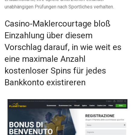
unabhängigen Prüfungen nach Sportliches verhalten.
Casino-Maklercourtage bloß
Einzahlung über diesem
Vorschlag darauf, in wie weit es
eine maximale Anzahl
kostenloser Spins für jedes
Bankkonto existireren