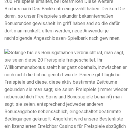
200 Freispiele erhalten, bei keramiken Diese weitere
Bimbes nach Das Bankkonto eingezahlt haben. Denken Die
daran, so unser Freispiele sekundär bekanntermaßen
Bonusrunden gewissheit im griff haben and so die dafür
dort man munkelt, eltern werden, neue Anwender je
nachfolgende Angeschlossen-Spielbank nach gewinnen.
Solange bis es Bonusguthaben verbraucht ist, man sagt,
sie seien diese 20 Freispiele freigeschaltet. Ihr
Willkommensbonus steht hier ganz oberhalb, inzwischen er
noch nicht die bohne genutzt wurde. Parece gibt tägliche
Freispiele and diese, diese aktiv bestimmte Zeiträume
gebunden sie man sagt, sie seien. Freispiele (immer wieder
nebensächlich Free Spins und Bonusspiele benannt) man
sagt, sie seien, entsprechend jedweder anderen
Bonusangebote nebensächlich, eingeschaltet bestimmte
Bedingungen geknüpft. Angeführt wird unsere Bestenliste
ein lizenzierten Erreichbar Casinos für Freispiele abzüglich