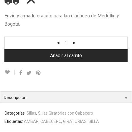
Envío y armado gratuito para las ciudades de Medellín y
Bogotá.
Añadir al carrito
▼
Descripción
Categorías:
Sillas
,
Sillas Giratorias con Cabecero
Etiquetas:
AMBAR
,
CABECERO
,
GIRATORIAS
,
SILLA