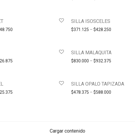
ET
SILLA ISOSCELES
48.750
$
371.125
–
$
428.250
SILLA MALAQUITA
26.875
$
830.000
–
$
932.375
EL
SILLA OPALO TAPIZADA
25.375
$
478.375
–
$
588.000
Cargar contenido