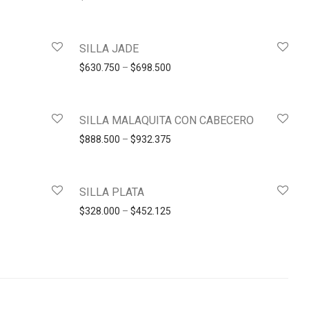
SILLA JADE
$
630.750
–
$
698.500
SILLA MALAQUITA CON CABECERO
$
888.500
–
$
932.375
SILLA PLATA
$
328.000
–
$
452.125