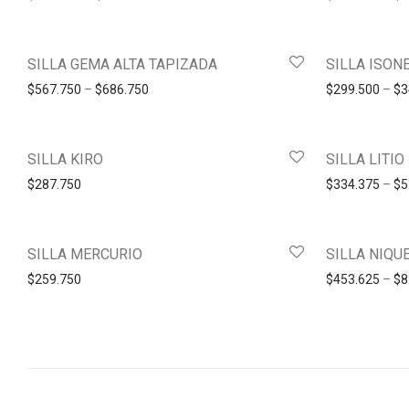
SILLA GEMA ALTA TAPIZADA
SILLA ISON
$
567.750
–
$
686.750
$
299.500
–
$
3
SILLA KIRO
SILLA LITIO
$
287.750
$
334.375
–
$
5
SILLA MERCURIO
SILLA NIQU
$
259.750
$
453.625
–
$
8