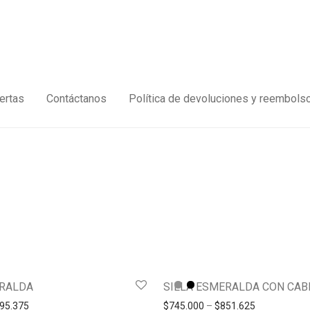
ertas
Contáctanos
Política de devoluciones y reembols
ERALDA
SILLA ESMERALDA CON CAB
95.375
$
745.000
–
$
851.625