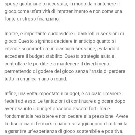
spese quotidiane o necessità, in modo da mantenere il
gioco come un’attività di intrattenimento e non come una
fonte di stress finanziario.
Inoltre, è importante suddividere il bankroll in sessioni di
gioco. Questo significa decidere in anticipo quanto si
intende scommettere in ciascuna sessione, evitando di
eccedere il budget stabilito. Questa strategia aiuta a
controllare le perdite e a mantenere il divertimento,
permettendo di godere del gioco senza l’ansia di perdere
tutto in un’unica mano o round.
Infine, una volta impostato il budget, è cruciale rimanere
fedeli ad esso. Le tentazioni di continuare a giocare dopo
aver esaurito il budget possono essere forti, ma è
fondamentale resistere e non cedere alla pressione. Avere
la disciplina di fermarsi quando si raggiungono i limiti aiuta
a garantire un’esperienza di gioco sostenibile e positiva.