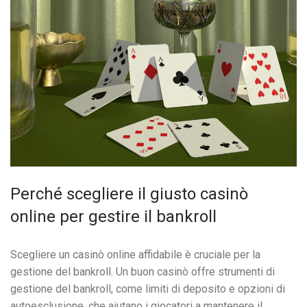
Perché scegliere il giusto casinò
online per gestire il bankroll
Scegliere un casinò online affidabile è cruciale per la
gestione del bankroll. Un buon casinò offre strumenti di
gestione del bankroll, come limiti di deposito e opzioni di
autoesclusione, che aiutano i giocatori a mantenere il