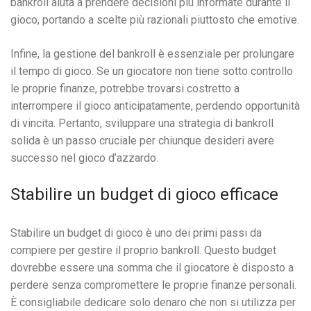
bankroll aiuta a prendere decisioni più informate durante il
gioco, portando a scelte più razionali piuttosto che emotive.
Infine, la gestione del bankroll è essenziale per prolungare
il tempo di gioco. Se un giocatore non tiene sotto controllo
le proprie finanze, potrebbe trovarsi costretto a
interrompere il gioco anticipatamente, perdendo opportunità
di vincita. Pertanto, sviluppare una strategia di bankroll
solida è un passo cruciale per chiunque desideri avere
successo nel gioco d’azzardo.
Stabilire un budget di gioco efficace
Stabilire un budget di gioco è uno dei primi passi da
compiere per gestire il proprio bankroll. Questo budget
dovrebbe essere una somma che il giocatore è disposto a
perdere senza compromettere le proprie finanze personali.
È consigliabile dedicare solo denaro che non si utilizza per