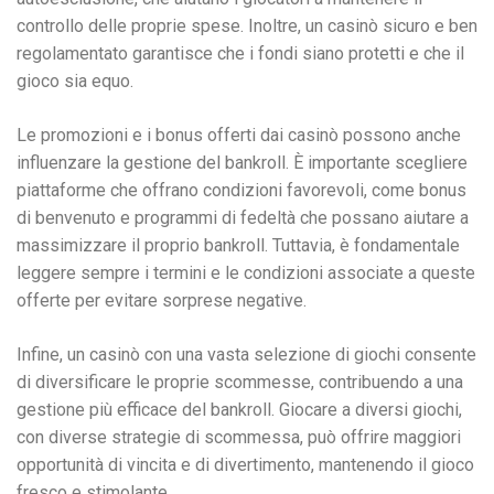
controllo delle proprie spese. Inoltre, un casinò sicuro e ben
regolamentato garantisce che i fondi siano protetti e che il
gioco sia equo.
Le promozioni e i bonus offerti dai casinò possono anche
influenzare la gestione del bankroll. È importante scegliere
piattaforme che offrano condizioni favorevoli, come bonus
di benvenuto e programmi di fedeltà che possano aiutare a
massimizzare il proprio bankroll. Tuttavia, è fondamentale
leggere sempre i termini e le condizioni associate a queste
offerte per evitare sorprese negative.
Infine, un casinò con una vasta selezione di giochi consente
di diversificare le proprie scommesse, contribuendo a una
gestione più efficace del bankroll. Giocare a diversi giochi,
con diverse strategie di scommessa, può offrire maggiori
opportunità di vincita e di divertimento, mantenendo il gioco
fresco e stimolante.