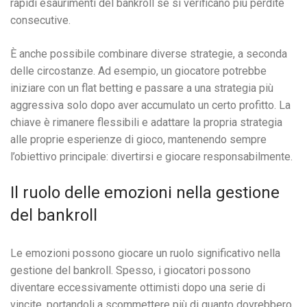
rapidi esaurimenti del bankroll se si verificano più perdite
consecutive.
È anche possibile combinare diverse strategie, a seconda
delle circostanze. Ad esempio, un giocatore potrebbe
iniziare con un flat betting e passare a una strategia più
aggressiva solo dopo aver accumulato un certo profitto. La
chiave è rimanere flessibili e adattare la propria strategia
alle proprie esperienze di gioco, mantenendo sempre
l’obiettivo principale: divertirsi e giocare responsabilmente.
Il ruolo delle emozioni nella gestione
del bankroll
Le emozioni possono giocare un ruolo significativo nella
gestione del bankroll. Spesso, i giocatori possono
diventare eccessivamente ottimisti dopo una serie di
vincite, portandoli a scommettere più di quanto dovrebbero.