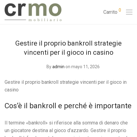
0
Carrito
Gestire il proprio bankroll strategie
vincenti per il gioco in casino
By
admin
on mayo 11, 2026
Gestire il proprio bankroll strategie vincenti per il gioco in
casino
Cos’è il bankroll e perché è importante
Il termine «bankroll» si riferisce alla somma di denaro che
un giocatore destina al gioco d’azzardo. Gestire il proprio