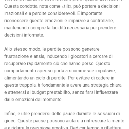
Questa condotta, nota come «tilt», può portare a decisioni
irrazionali e a perdite considerevoli. È importante
riconoscere queste emozioni e imparare a controllarle,
mantenendo sempre la lucidità necessaria per prendere
decisioni informate.
Allo stesso modo, le perdite possono generare
frustrazione e ansia, inducendo i giocatori a cercare di
recuperare rapidamente ciò che hanno perso. Questo
comportamento spesso porta a scommesse impulsive,
alimentando un ciclo di perdite. Per evitare di cadere in
questa trappola, è fondamentale avere una strategia chiara
e attenersi al budget prestabilito, senza farsi influenzare
dalle emozioni del momento.
Infine, è utile prendersi delle pause durante le sessioni di
gioco. Queste pause possono aiutare a rinfrescare la mente
e a ridurre la pressione emotiva. Dedicar tempo a riflettere