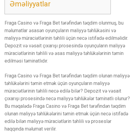
Əməliyyatlar
Fraga Casino və Fraga Bet tərəfindən təqdim olunmuş, bu
məlumatlar əsasən oyunçuların maliyyə təhlükəsini və
maliyyə müraciətlərinin təhlili üçün necə istifadə edilməlidir.
Depozit və vəsait çıxarışı prosesində oyunçuların maliyyə
müraciətlərinin təhlili və əsas maliyyə təhlükələrinin təmin
edilməsi təminatlıdır.
Fraga Casino və Fraga Bet tərəfindən təqdim olunan maliyyə
təhlükələrini təmin etmək üçün oyunçuların maliyyə
müraciətlərinin təhlili necə edilə bilər? Depozit və vəsait
çıxarışı prosesində necə maliyyə təhlükələr təminatlı olunur?
Bu məqalədə Fraga Casino və Fraga Bet tərəfindən təqdim
olunan maliyyə təhlükələrini təmin etmək üçün necə istifadə
edilə bilən maliyyə müraciətlərin təhlili və proseslər
haqqında məlumat verilir.