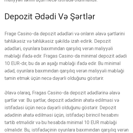
Depozit Ədədi Və Şərtlər
Frage Casino-da depozit ədədləri və onların əlavə şərtlərini
təhlükəsiz və təhlükəsiz şəkildə izah edirik. Depozit
ədədləri, oyunlara baxımından qarşılıq verən maliyyəli
məbləği ifadə edir. Fragas Casino-da minimal depozit ədədi
10 EUR-dır, bu da ən aşağı məbləği ifadə edir. Bu minimal
ədəd, oyunlara baxımından qarşılıq verən maliyyəli məbləği
təmin etmək üçün necə dəyərli olduğunu göstərir.
Əlavə olaraq, Fragas Casino-da depozit ədədlərinə əlavə
şərtlər var. Bu şərtlər, depozit ədədinin əhatə edilməsi və
istifadəsi üçün necə dəyərli olduğunu göstərir. Depozit
ədədinin əhatə edilməsi üçün, istifadəçi birincil hesabını
tərtib etməlidir və bu hesabda minimal 10 EUR məbləği
olmalıdır. Bu, istifadəçinin oyunlara baxımından qarşılıq verən