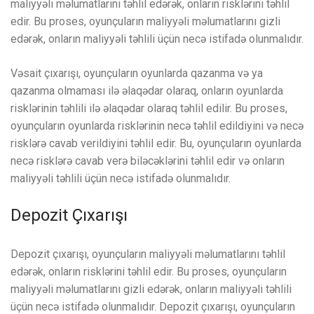
maliyyəli məlumatlarını təhlil edərək, onların risklərini təhlil
edir. Bu proses, oyunçuların maliyyəli məlumatlarını gizli
edərək, onların maliyyəli təhlili üçün necə istifadə olunmalıdır.
Vəsait çıxarışı, oyunçuların oyunlarda qazanma və ya
qazanma olmaması ilə əlaqədar olaraq, onların oyunlarda
risklərinin təhlili ilə əlaqədar olaraq təhlil edilir. Bu proses,
oyunçuların oyunlarda risklərinin necə təhlil edildiyini və necə
risklərə cavab verildiyini təhlil edir. Bu, oyunçuların oyunlarda
necə risklərə cavab verə biləcəklərini təhlil edir və onların
maliyyəli təhlili üçün necə istifadə olunmalıdır.
Depozit Çıxarışı
Depozit çıxarışı, oyunçuların maliyyəli məlumatlarını təhlil
edərək, onların risklərini təhlil edir. Bu proses, oyunçuların
maliyyəli məlumatlarını gizli edərək, onların maliyyəli təhlili
üçün necə istifadə olunmalıdır. Depozit çıxarışı, oyunçuların