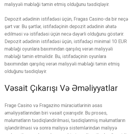
maliyyəli məbləği təmin etmiş olduğunu təsdiqləyir.
Depozit ədədinin istifadəsi üçün, Fragas Casino-da bir neçə
şərt var. Bu şərtlər, istifadəçinin depozit ədədinin əhatə
edilməsi və istifadəsi üçün necə dəyərli olduğunu göstərir.
Depozit ədədinin istifadəsi üçün, istifadəçi minimal 10 EUR
məbləği oyunlara baxımından qarşılıq verən maliyyəli
məbləği təmin etməlidir. Bu, istifadəçinin oyunlara
baxımından qarşılıq verən maliyyəli məbləği təmin etmiş
olduğunu təsdiqləyir.
Vəsait Çıkarışı Və Əməliyyatlar
Frage Casino və Fragazino müraciətlərinin əsas
əməliyyatlarından biri vəsait çıxarışıdir. Bu proses,
məlumatların təsdiqləndirilməsi, təsdiqlənmiş məlumatların
işləndirilməsi və sonra maliyyə sistemlərindən maliyyə