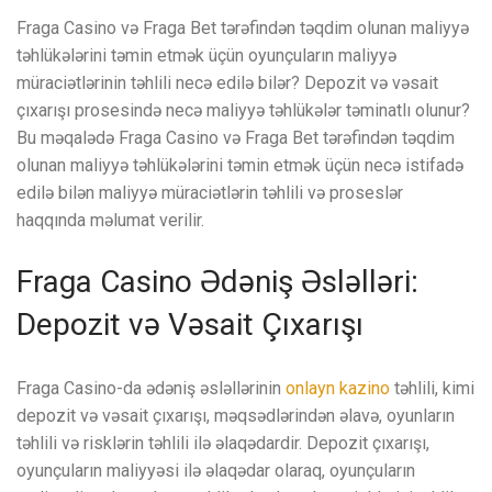
Fraga Casino və Fraga Bet tərəfindən təqdim olunan maliyyə
təhlükələrini təmin etmək üçün oyunçuların maliyyə
müraciətlərinin təhlili necə edilə bilər? Depozit və vəsait
çıxarışı prosesində necə maliyyə təhlükələr təminatlı olunur?
Bu məqalədə Fraga Casino və Fraga Bet tərəfindən təqdim
olunan maliyyə təhlükələrini təmin etmək üçün necə istifadə
edilə bilən maliyyə müraciətlərin təhlili və proseslər
haqqında məlumat verilir.
Fraga Casino Ədəniş Əsləlləri:
Depozit və Vəsait Çıxarışı
Fraga Casino-da ədəniş əsləllərinin
onlayn kazino
təhlili, kimi
depozit və vəsait çıxarışı, məqsədlərindən əlavə, oyunların
təhlili və risklərin təhlili ilə əlaqədardir. Depozit çıxarışı,
oyunçuların maliyyəsi ilə əlaqədar olaraq, oyunçuların