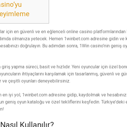
sino’yu
neyimleme
ar için en güvenli ve en eğlenceli online casino platformlarından b
dımda olmanıza yetecek. Hemen 1winbet.com adresine gidin ve kay
e hesabınızı doğrulayın. Bu adımdan sonra, 1Win casino’nin geniş o
giriş yapma süreci, basit ve hızlıdır. Yeni oyuncular için özel bo
yuncuların ihtiyaçlarını karşılamak için tasarlanmış, güvenli ve güv
 ve çeşitli oyunları deneyebilirsiniz.
n en iyi yol, 1winbet.com adresine gidip, kaydolmak ve hesabını
 geniş oyun kataloğu ve özel tekliflerini keşfedin. Türkiye’deki e
ın!
Nasıl Kullanılır?