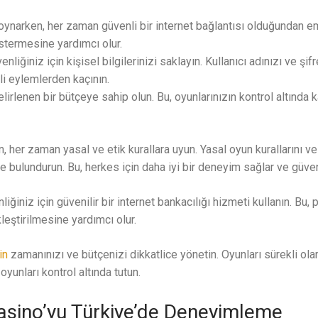
oynarken, her zaman güvenli bir internet bağlantısı olduğundan emi
stermesine yardımcı olur.
nliğiniz için kişisel bilgilerinizi saklayın. Kullanıcı adınızı ve şi
li eylemlerden kaçının.
lirlenen bir bütçeye sahip olun. Bu, oyunlarınızın kontrol altında 
, her zaman yasal ve etik kurallara uyun. Yasal oyun kurallarını ve 
 bulundurun. Bu, herkes için daha iyi bir deneyim sağlar ve güvenl
iğiniz için güvenilir bir internet bankacılığı hizmeti kullanın. Bu, 
leştirilmesine yardımcı olur.
in
zamanınızı ve bütçenizi dikkatlice yönetin. Oyunları sürekli olar
oyunları kontrol altında tutun.
asino’yu Türkiye’de Deneyimleme