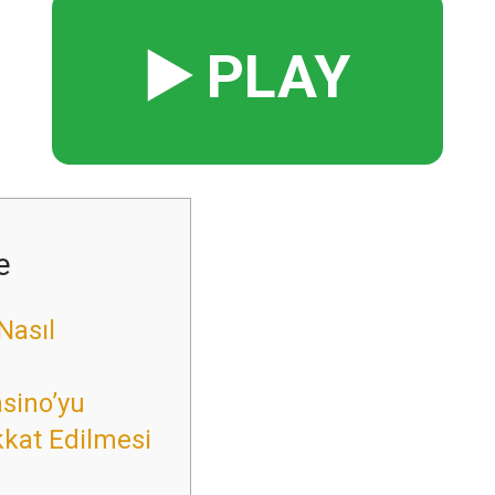
▶️ PLAY
е
Nasıl
sino’yu
kkat Edilmesi