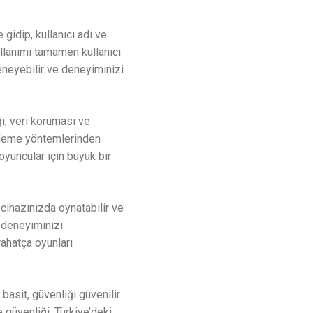
gidip, kullanıcı adı ve
kullanımı tamamen kullanıcı
deneyebilir ve deneyiminizi
ği, veri koruması ve
 ödeme yöntemlerinden
 oyuncular için büyük bir
 cihazınızda oynatabilir ve
e deneyiminizi
rahatça oyunları
basit, güvenliği güvenilir
e güvenliği, Türkiye’deki