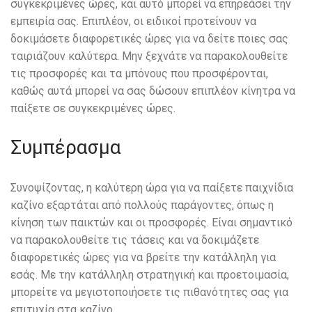
συγκεκριμένες ώρες, και αυτό μπορεί να επηρεάσει την
εμπειρία σας. Επιπλέον, οι ειδικοί προτείνουν να
δοκιμάσετε διαφορετικές ώρες για να δείτε ποιες σας
ταιριάζουν καλύτερα. Μην ξεχνάτε να παρακολουθείτε
τις προσφορές και τα μπόνους που προσφέρονται,
καθώς αυτά μπορεί να σας δώσουν επιπλέον κίνητρα να
παίξετε σε συγκεκριμένες ώρες.
Συμπέρασμα
Συνοψίζοντας, η καλύτερη ώρα για να παίξετε παιχνίδια
καζίνο εξαρτάται από πολλούς παράγοντες, όπως η
κίνηση των παικτών και οι προσφορές. Είναι σημαντικό
να παρακολουθείτε τις τάσεις και να δοκιμάζετε
διαφορετικές ώρες για να βρείτε την κατάλληλη για
εσάς. Με την κατάλληλη στρατηγική και προετοιμασία,
μπορείτε να μεγιστοποιήσετε τις πιθανότητες σας για
επιτυχία στα καζίνο.