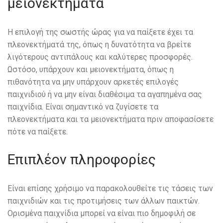
μειονεκτήματα
Η επιλογή της σωστής ώρας για να παίξετε έχει τα
πλεονεκτήματά της, όπως η δυνατότητα να βρείτε
λιγότερους αντιπάλους και καλύτερες προσφορές.
Ωστόσο, υπάρχουν και μειονεκτήματα, όπως η
πιθανότητα να μην υπάρχουν αρκετές επιλογές
παιχνιδιού ή να μην είναι διαθέσιμα τα αγαπημένα σας
παιχνίδια. Είναι σημαντικό να ζυγίσετε τα
πλεονεκτήματα και τα μειονεκτήματα πριν αποφασίσετε
πότε να παίξετε.
Επιπλέον πληροφορίες
Είναι επίσης χρήσιμο να παρακολουθείτε τις τάσεις των
παιχνιδιών και τις προτιμήσεις των άλλων παικτών.
Ορισμένα παιχνίδια μπορεί να είναι πιο δημοφιλή σε