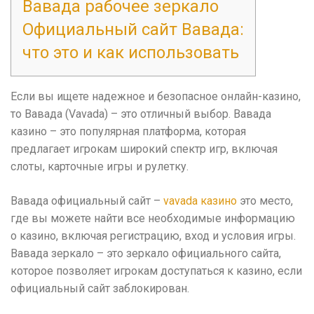
Вавада рабочее зеркало
Официальный сайт Вавада:
что это и как использовать
Если вы ищете надежное и безопасное онлайн-казино,
то Вавада (Vavada) – это отличный выбор. Вавада
казино – это популярная платформа, которая
предлагает игрокам широкий спектр игр, включая
слоты, карточные игры и рулетку.
Вавада официальный сайт –
vavada казино
это место,
где вы можете найти все необходимые информацию
о казино, включая регистрацию, вход и условия игры.
Вавада зеркало – это зеркало официального сайта,
которое позволяет игрокам доступаться к казино, если
официальный сайт заблокирован.