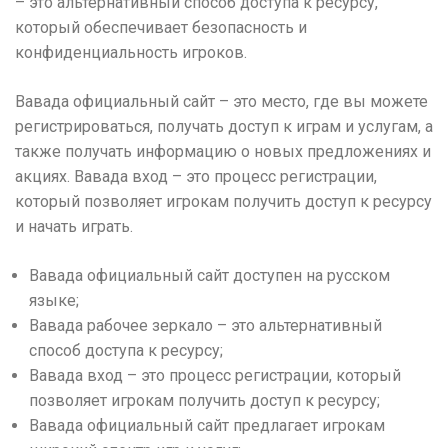
– это альтернативный способ доступа к ресурсу,
который обеспечивает безопасность и
конфиденциальность игроков.
Вавада официальный сайт – это место, где вы можете
регистрироваться, получать доступ к играм и услугам, а
также получать информацию о новых предложениях и
акциях. Вавада вход – это процесс регистрации,
который позволяет игрокам получить доступ к ресурсу
и начать играть.
Вавада официальный сайт доступен на русском
языке;
Вавада рабочее зеркало – это альтернативный
способ доступа к ресурсу;
Вавада вход – это процесс регистрации, который
позволяет игрокам получить доступ к ресурсу;
Вавада официальный сайт предлагает игрокам