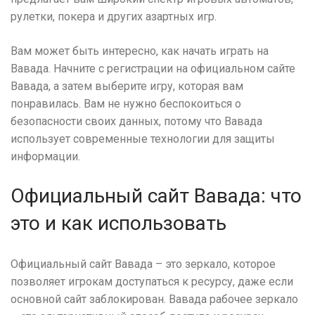
рулетки, покера и других азартных игр.
Вам может быть интересно, как начать играть на
Вавада. Начните с регистрации на официальном сайте
Вавада, а затем выберите игру, которая вам
понравилась. Вам не нужно беспокоиться о
безопасности своих данных, потому что Вавада
использует современные технологии для защиты
информации.
Официальный сайт Вавада: что
это и как использовать
Официальный сайт Вавада – это зеркало, которое
позволяет игрокам доступаться к ресурсу, даже если
основной сайт заблокирован. Вавада рабочее зеркало