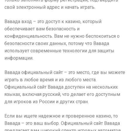
свой электронный адрес и начать играть.
Вавада вход – это доступ к казино, который
обеспечивает вам безопасность и
конфиденциальность. Вам не нужно беспокоиться о
безопасности своих данных, потому что Вавада
использует современные технологии для защиты
информации.
Вавада официальный сайт – это место, где вы можете
играть в любое время и из любого места.
Официальный сайт Вавада доступен на нескольких
языках, включая русский, что делает его доступным
для игроков из России и других стран.
Если вы ищете надежное и проверенное казино, то
Вавада – это ваш выбор. Официальный сайт Вавада
предлагает вам широкий спектр игровых автоматов,