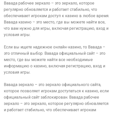
Вавада рабочее зеркало – это зеркало, которое
регулярно обновляется и работает стабильно, что
обеспечивает игрокам доступ к казино в любое время.
Вавада казино – это место, где вы можете найти все,
что вам нужно для игры, включая регистрацию, вход и
условия игры.
Если вы ищете надежное онлайн-казино, то Вавада –
это отличный выбор. Вавада официальный сайт – это
место, где вы можете найти все необходимые
информацию о казино, включая регистрацию, вход и
условия игры.
Вавада зеркало – это зеркало официального сайта,
которое позволяет игрокам доступаться к казино, если
официальный сайт заблокирован. Вавада рабочее
зеркало – это зеркало, которое регулярно обновляется
и работает стабильно, что обеспечивает игрокам