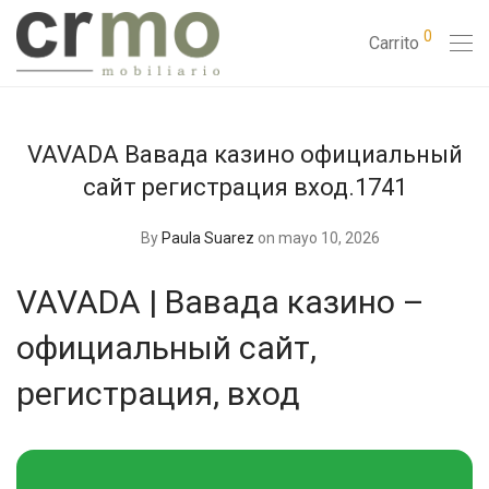
0
Carrito
VAVADA Вавада казино официальный
сайт регистрация вход.1741
By
Paula Suarez
on mayo 10, 2026
VAVADA | Вавада казино –
официальный сайт,
регистрация, вход