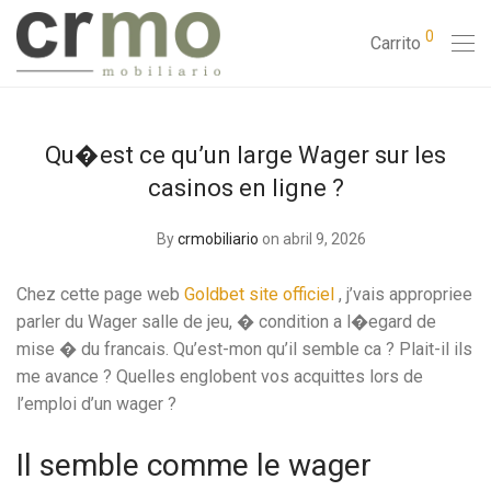
0
Carrito
Qu�est ce qu’un large Wager sur les
casinos en ligne ?
By
crmobiliario
on abril 9, 2026
Chez cette page web
Goldbet site officiel
, j’vais appropriee
parler du Wager salle de jeu, � condition a l�egard de
mise � du francais. Qu’est-mon qu’il semble ca ? Plait-il ils
me avance ? Quelles englobent vos acquittes lors de
l’emploi d’un wager ?
Il semble comme le wager