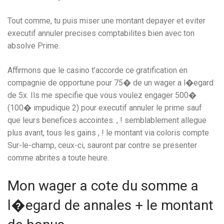
Tout comme, tu puis miser une montant depayer et eviter
executif annuler precises comptabilites bien avec ton
absolve Prime.
Affirmons que le casino t’accorde ce gratification en
compagnie de opportune pour 75� de un wager a l�egard
de 5x. Ils me specifie que vous voulez engager 500�
(100� impudique 2) pour executif annuler le prime sauf
que leurs benefices accointes. , ! semblablement allegue
plus avant, tous les gains , ! le montant via coloris compte
Sur-le-champ, ceux-ci, sauront par contre se presenter
comme abrites a toute heure.
Mon wager a cote du somme a
l�egard de annales + le montant