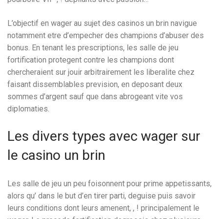
L’objectif en wager au sujet des casinos un brin navigue
notamment etre d’empecher des champions d’abuser des
bonus. En tenant les prescriptions, les salle de jeu
fortification protegent contre les champions dont
chercheraient sur jouir arbitrairement les liberalite chez
faisant dissemblables prevision, en deposant deux
sommes d’argent sauf que dans abrogeant vite vos
diplomaties.
Les divers types avec wager sur
le casino un brin
Les salle de jeu un peu foisonnent pour prime appetissants,
alors qu’ dans le but d’en tirer parti, deguise puis savoir
leurs conditions dont leurs amenent, , ! principalement le