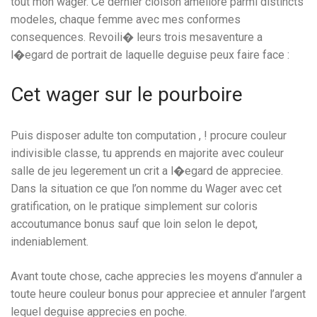
tout mon wager. Ce dernier cloison ameliore parmi distincts
modeles, chaque femme avec mes conformes
consequences. Revoili� leurs trois mesaventure a
l�egard de portrait de laquelle deguise peux faire face :
Cet wager sur le pourboire
Puis disposer adulte ton computation , ! procure couleur
indivisible classe, tu apprends en majorite avec couleur
salle de jeu legerement un crit a l�egard de appreciee.
Dans la situation ce que l’on nomme du Wager avec cet
gratification, on le pratique simplement sur coloris
accoutumance bonus sauf que loin selon le depot,
indeniablement.
Avant toute chose, cache apprecies les moyens d’annuler a
toute heure couleur bonus pour appreciee et annuler l’argent
lequel deguise apprecies en poche.