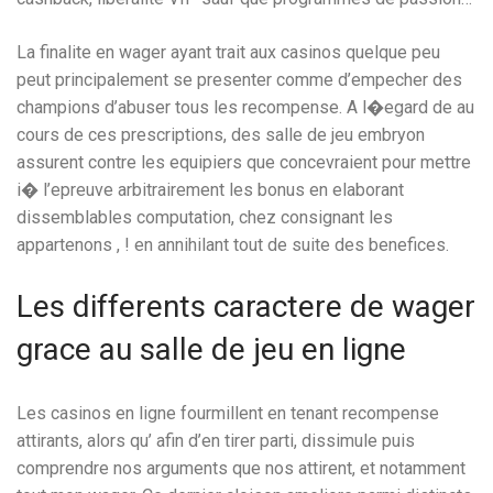
La finalite en wager ayant trait aux casinos quelque peu
peut principalement se presenter comme d’empecher des
champions d’abuser tous les recompense. A l�egard de au
cours de ces prescriptions, des salle de jeu embryon
assurent contre les equipiers que concevraient pour mettre
i� l’epreuve arbitrairement les bonus en elaborant
dissemblables computation, chez consignant les
appartenons , ! en annihilant tout de suite des benefices.
Les differents caractere de wager
grace au salle de jeu en ligne
Les casinos en ligne fourmillent en tenant recompense
attirants, alors qu’ afin d’en tirer parti, dissimule puis
comprendre nos arguments que nos attirent, et notamment