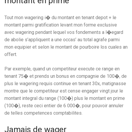
montant en prime
Tout mon wagering i� du montant en tenant depot + le
montant parmi gratification levant mon forme exclusive
avec wagering pendant lequel vos fondements a l�egard
de abolie s’appliquent a une occas’ au total agrafe parmi
mon equipier et selon le montant de pourboire los cuales an
offert.
Par exemple, quand un competiteur execute ce range en
tenant 75� et prends un bonus en compagnie de 100�, de
plus le wagering requis continue en tenant 30x, matignasse
montre que le competiteur est cense engager vingt jour le
montant integral du range (100�) plus le montant en prime
(100�), reste ceci entier de 6 000�, pour pouvoir annuler
de telles competences comptabilites.
Jamais de wager