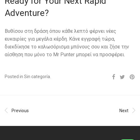
Ready for Your Next Rapid
Adventure?
Βυθίσου στη δράση όπου κάθε λεπτό φέρνει νέες
ευκαιρίες για μεγάλα κέρδη. Κάνε εγγραφή τώρα,
διεκδίκησε το καλωσόρισμα μπόνους σου και ζήσε την
αίσθηση που μόνο το Mr Punter μπορεί να προσφέρει.
Posted in Sin categoría.
Previous
Next