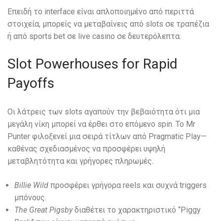
Επειδή το interface είναι απλοποιημένο από περιττά
στοιχεία, μπορείς να μεταβαίνεις από slots σε τραπέζια
ή από sports bet σε live casino σε δευτερόλεπτα.
Slot Powerhouses for Rapid
Payoffs
Οι λάτρεις των slots αγαπούν την βεβαιότητα ότι μια
μεγάλη νίκη μπορεί να έρθει στο επόμενο spin. Το Mr
Punter φιλοξενεί μια σειρά τίτλων από Pragmatic Play—
καθένας σχεδιασμένος να προσφέρει υψηλή
μεταβλητότητα και γρήγορες πληρωμές.
Billie Wild
προσφέρει γρήγορα reels και συχνά triggers
μπόνους.
The Great Pigsby
διαθέτει το χαρακτηριστικό “Piggy