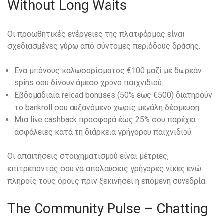
Without Long Waits
Οι προωθητικές ενέργειες της πλατφόρμας είναι
σχεδιασμένες γύρω από σύντομες περιόδους δράσης.
Ένα μπόνους καλωσορίσματος €100 μαζί με δωρεάν
spins σου δίνουν άμεσο χρόνο παιχνιδιού.
Εβδομαδιαία reload bonuses (50% έως €500) διατηρούν
το bankroll σου αυξανόμενο χωρίς μεγάλη δέσμευση.
Μια live cashback προσφορά έως 25% σου παρέχει
ασφάλειες κατά τη διάρκεια γρήγορου παιχνιδιού.
Οι απαιτήσεις στοιχηματισμού είναι μέτριες,
επιτρέποντάς σου να απολαύσεις γρήγορες νίκες ενώ
πληροίς τους όρους πριν ξεκινήσει η επόμενη συνεδρία.
The Community Pulse – Chatting