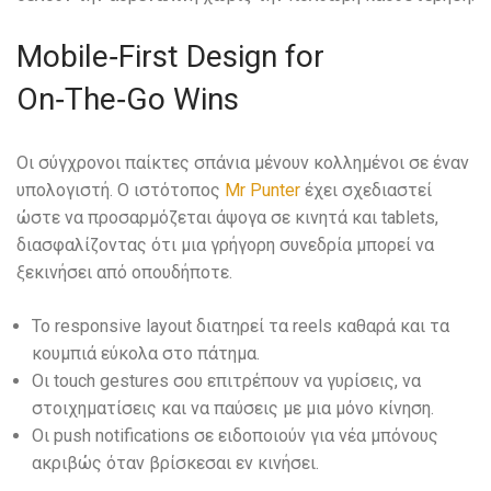
Mobile‑First Design for
On‑The‑Go Wins
Οι σύγχρονοι παίκτες σπάνια μένουν κολλημένοι σε έναν
υπολογιστή. Ο ιστότοπος
Mr Punter
έχει σχεδιαστεί
ώστε να προσαρμόζεται άψογα σε κινητά και tablets,
διασφαλίζοντας ότι μια γρήγορη συνεδρία μπορεί να
ξεκινήσει από οπουδήποτε.
Το responsive layout διατηρεί τα reels καθαρά και τα
κουμπιά εύκολα στο πάτημα.
Οι touch gestures σου επιτρέπουν να γυρίσεις, να
στοιχηματίσεις και να παύσεις με μια μόνο κίνηση.
Οι push notifications σε ειδοποιούν για νέα μπόνους
ακριβώς όταν βρίσκεσαι εν κινήσει.