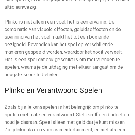
altijd aanwezig.
Plinko is niet alleen een spel; het is een ervaring. De
combinatie van visuele effecten, geluidseffecten en de
spanning van het spel maakt het tot een boeiende
bezigheid. Bovendien kan het spel op verschillende
manieren gespeeld worden, waardoor het nooit verveelt.
Het is een spel dat ook geschikt is om met vrienden te
spelen, waarna je de uitdaging met elkaar aangaat om de
hoogste score te behalen.
Plinko en Verantwoord Spelen
Zoals bij alle kansspelen is het belangrijk om plinko te
spelen met mate en verantwoord. Stel jezelf een budget en
houd je daaraan. Speel alleen met geld dat je kunt missen.
Zie plinko als een vorm van entertainment, en niet als een