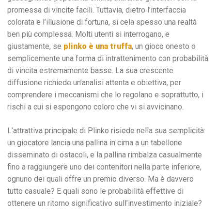
promessa di vincite facili. Tuttavia, dietro l’interfaccia
colorata e l’illusione di fortuna, si cela spesso una realtà
ben più complessa. Molti utenti si interrogano, e
giustamente, se
plinko è una truffa
, un gioco onesto o
semplicemente una forma di intrattenimento con probabilità
di vincita estremamente basse. La sua crescente
diffusione richiede un’analisi attenta e obiettiva, per
comprendere i meccanismi che lo regolano e soprattutto, i
rischi a cui si espongono coloro che vi si avvicinano.
L’attrattiva principale di Plinko risiede nella sua semplicità:
un giocatore lancia una pallina in cima a un tabellone
disseminato di ostacoli, e la pallina rimbalza casualmente
fino a raggiungere uno dei contenitori nella parte inferiore,
ognuno dei quali offre un premio diverso. Ma è davvero
tutto casuale? E quali sono le probabilità effettive di
ottenere un ritorno significativo sull’investimento iniziale?