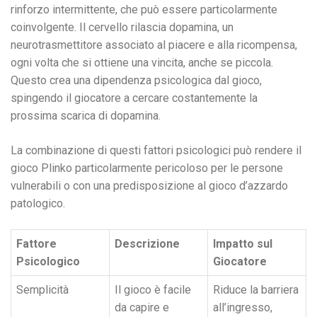
rinforzo intermittente, che può essere particolarmente
coinvolgente. Il cervello rilascia dopamina, un
neurotrasmettitore associato al piacere e alla ricompensa,
ogni volta che si ottiene una vincita, anche se piccola.
Questo crea una dipendenza psicologica dal gioco,
spingendo il giocatore a cercare costantemente la
prossima scarica di dopamina.
La combinazione di questi fattori psicologici può rendere il
gioco Plinko particolarmente pericoloso per le persone
vulnerabili o con una predisposizione al gioco d’azzardo
patologico.
Fattore
Descrizione
Impatto sul
Psicologico
Giocatore
Semplicità
Il gioco è facile
Riduce la barriera
da capire e
all’ingresso,