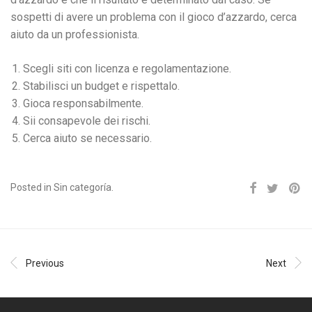
sospetti di avere un problema con il gioco d’azzardo, cerca
aiuto da un professionista.
Scegli siti con licenza e regolamentazione.
Stabilisci un budget e rispettalo.
Gioca responsabilmente.
Sii consapevole dei rischi.
Cerca aiuto se necessario.
Posted in Sin categoría.
Previous
Next