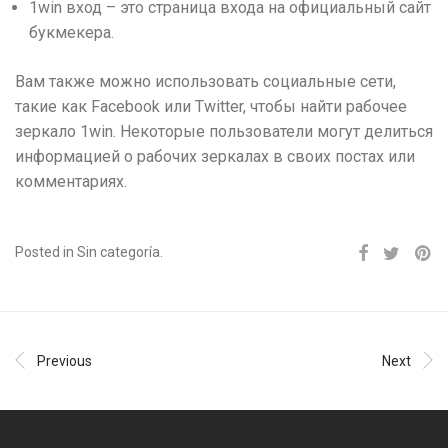
1win вход – это страница входа на официальный сайт
букмекера.
Вам также можно использовать социальные сети,
такие как Facebook или Twitter, чтобы найти рабочее
зеркало 1win. Некоторые пользователи могут делиться
информацией о рабочих зеркалах в своих постах или
комментариях.
Posted in Sin categoría.
Previous
Next