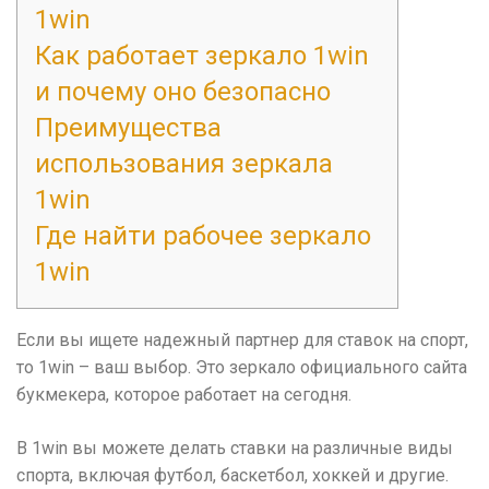
1win
Как работает зеркало 1win
и почему оно безопасно
Преимущества
использования зеркала
1win
Где найти рабочее зеркало
1win
Если вы ищете надежный партнер для ставок на спорт,
то 1win – ваш выбор. Это зеркало официального сайта
букмекера, которое работает на сегодня.
В 1win вы можете делать ставки на различные виды
спорта, включая футбол, баскетбол, хоккей и другие.