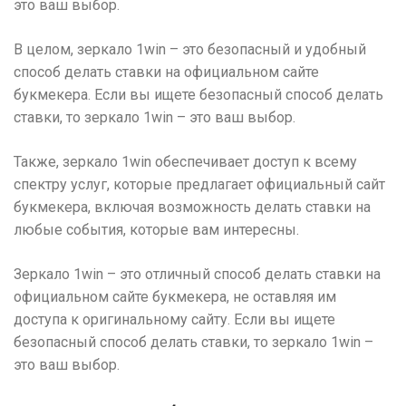
это ваш выбор.
В целом, зеркало 1win – это безопасный и удобный
способ делать ставки на официальном сайте
букмекера. Если вы ищете безопасный способ делать
ставки, то зеркало 1win – это ваш выбор.
Также, зеркало 1win обеспечивает доступ к всему
спектру услуг, которые предлагает официальный сайт
букмекера, включая возможность делать ставки на
любые события, которые вам интересны.
Зеркало 1win – это отличный способ делать ставки на
официальном сайте букмекера, не оставляя им
доступа к оригинальному сайту. Если вы ищете
безопасный способ делать ставки, то зеркало 1win –
это ваш выбор.