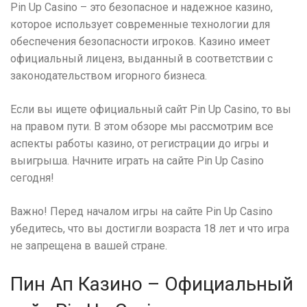
Pin Up Casino – это безопасное и надежное казино,
которое использует современные технологии для
обеспечения безопасности игроков. Казино имеет
официальный лиценз, выданный в соответствии с
законодательством игорного бизнеса.
Если вы ищете официальный сайт Pin Up Casino, то вы
на правом пути. В этом обзоре мы рассмотрим все
аспекты работы казино, от регистрации до игры и
выигрыша. Начните играть на сайте Pin Up Casino
сегодня!
Важно! Перед началом игры на сайте Pin Up Casino
убедитесь, что вы достигли возраста 18 лет и что игра
не запрещена в вашей стране.
Пин Ап Казино – Официальный