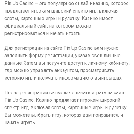
Pin Up Casino – это популярное онлайн-казино, которое
предлагает игрокам широкий спектр игр, включая
слоты, карточные игры и рулетку. Казино имеет
официальный сайт, на котором можно
регистрироваться и начать играть.
Для регистрации на сайте Pin Up Casino вам нужно
заполнить форму регистрации, указав свои личные
данные. Затем вы получите доступ к личному кабинету,
где можно управлять аккаунтом, просматривать
историю игр и получать информацию о выигрышах.
После регистрации вы можете начать играть на сайте
Pin Up Casino. Казино предлагает игрокам широкий
спектр игр, включая слоты, карточные игры и рулетку.
Вы можете выбрать игру, которая вам понравится, и
начать играть.