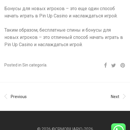
Бонусы для новых игроков – это еще один способ
начать играть в Pin Up Casino и наслаждаться игрой.
Таким образом, бесплатные спины и бонусы для
новых игроков – это отличный способ начать играть в
Pin Up Casino и наслаждаться игрой.
Posted in Sin categoría.
Previous
Next
© 2026 ©CRMOBILIARIO-2026