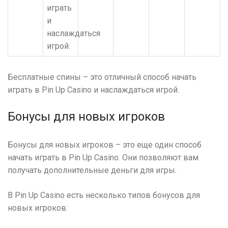
играть
и
наслаждаться
игрой.
Бесплатные спины – это отличный способ начать
играть в Pin Up Casino и наслаждаться игрой.
Бонусы для новых игроков
Бонусы для новых игроков – это еще один способ
начать играть в Pin Up Casino. Они позволяют вам
получать дополнительные деньги для игры.
В Pin Up Casino есть несколько типов бонусов для
новых игроков: