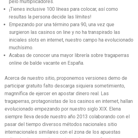
pelo multiplicadores.
¡Tienes inclusive 100 líneas para colocar, así­ como
resultas la persona decide las límites!
Empezando por una término para 90, una vez que
surgieron las casinos on line y no ha transpirado las
iniciales slots en internet, nuestro campo ha evolucionado
muchísimo.
Acabas de conocer una mayor librería sobre tragaperras
online de balde vacante en España.
Acerca de nuestro sitio, proponemos versiones demo de
participar gratuito falto descarga siquiera sometimiento,
magnnífica de ejercer en apostar dinero real. Las
tragaperras, protagonistas de los casinos en internet, hallan
evolucionado empezando por nuestro siglo XIX. Elena
siempre lleva desde nuestro año 2013 colaborando con el
pasar del tiempo diversos métodos nacionales sitio
internacionales similares con el zona de los apuestas