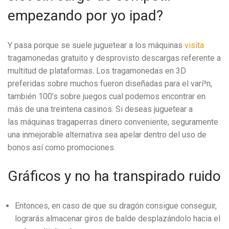
empezando por yo ipad?
Y pasa porque se suele juguetear a los máquinas
visita
tragamonedas gratuito y desprovisto descargas referente a
multitud de plataformas. Los tragamonedas en 3D
preferidas sobre muchos fueron diseñadas para el varí³n,
también 100’s sobre juegos cual podemos encontrar en
más de una treintena casinos. Si deseas juguetear a
las máquinas tragaperras dinero conveniente, seguramente
una inmejorable alternativa sea apelar dentro del uso de
bonos así­ como promociones.
Gráficos y no ha transpirado ruido
Entonces, en caso de que su dragón consigue conseguir,
lograrás almacenar giros de balde desplazándolo hacia el