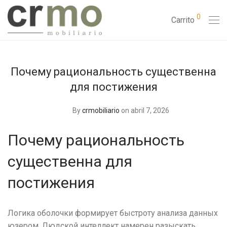
0
Carrito
Почему рациональность существенна
для постижения
By
crmobiliario
on abril 7, 2026
Почему рациональность
существенна для
постижения
Логика оболочки формирует быстроту анализа данных
юзером. Людской интеллект намерен разыскать