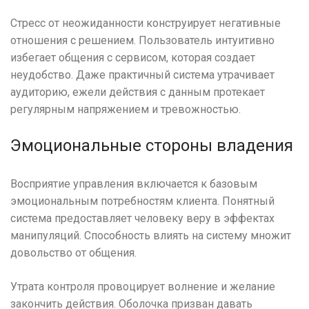
Стресс от неожиданности конструирует негативные
отношения с решением. Пользователь интуитивно
избегает общения с сервисом, которая создает
неудобство. Даже практичный система утрачивает
аудиторию, ежели действия с данным протекает
регулярным напряжением и тревожностью.
Эмоциональные стороны владения
Восприятие управления включается к базовым
эмоциональным потребностям клиента. Понятный
система предоставляет человеку веру в эффектах
манипуляций. Способность влиять на систему множит
довольство от общения.
Утрата контроля провоцирует волнение и желание
закончить действия. Оболочка призван давать