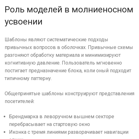
Роль моделей в молниеносном
усвоении
Шаблоны являют систематические подходы
привычных вопросов в оболочках. Привычные схемы
разгоняют обработку материала и минимизируют
когнитивную давление. Пользователь мгновенно
постигает предназначение блока, коли оный подходит
типичному паттерну.
Общепринятые шаблоны конструируют представления
посетителей:
Брендмарка в леворучном вышнем секторе
перебрасывает на стартовую окно
Иконка с тремя линиями разворачивает навигации