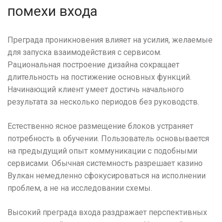
помехи входа
Преграда проникновения влияет на усилия, желаемые
для запуска взаимодействия с сервисом.
Рациональная построение дизайна сокращает
длительность на постижение основных функций.
Начинающий клиент умеет достичь начального
результата за несколько периодов без руководств.
Естественно ясное размещение блоков устраняет
потребность в обучении. Пользователь основывается
на предыдущий опыт коммуникации с подобными
сервисами. Обычная системность разрешает казино
Вулкан немедленно сфокусироваться на исполнении
проблем, а не на исследовании схемы.
Высокий преграда входа раздражает перспективных