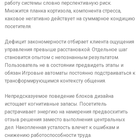
работу системы словно перспективную риск.
Множится планка кортизола, компонента стресса,
каковое негативно действует на суммарное кондицию
посетителя.
Дефицит закономерности отбирает клиента ощущения
управления превыше расстановкой. Отдельное шаг
становится опытом с непознанным результатом.
Пользователь не в состоянии предвидеть этапы и
обязан Игровые автоматы постоянно подстраиваться к
трансформирующимся контексту общения.
Непредсказуемое поведение блоков дизайна
истощает когнитивные запасы. Посетитель
растрачивает энергию на намерения предвосхитить
отзыв решения заместо выполнения центральных
дел. Накопленная усталость влечет к ошибкам и
снижению работоспособности труда.