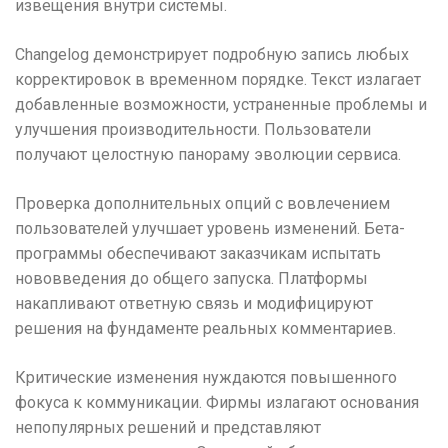
извещения внутри системы.
Changelog демонстрирует подробную запись любых
корректировок в временном порядке. Текст излагает
добавленные возможности, устраненные проблемы и
улучшения производительности. Пользователи
получают целостную панораму эволюции сервиса.
Проверка дополнительных опций с вовлечением
пользователей улучшает уровень изменений. Бета-
программы обеспечивают заказчикам испытать
нововведения до общего запуска. Платформы
накапливают ответную связь и модифицируют
решения на фундаменте реальных комментариев.
Критические изменения нуждаются повышенного
фокуса к коммуникации. Фирмы излагают основания
непопулярных решений и представляют