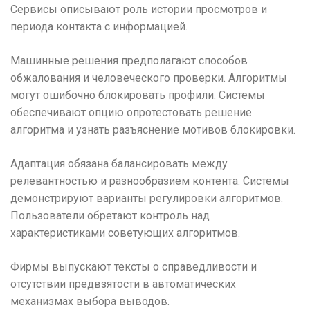
Сервисы описывают роль истории просмотров и
периода контакта с информацией.
Машинные решения предполагают способов
обжалования и человеческого проверки. Алгоритмы
могут ошибочно блокировать профили. Системы
обеспечивают опцию опротестовать решение
алгоритма и узнать разъяснение мотивов блокировки.
Адаптация обязана балансировать между
релевантностью и разнообразием контента. Системы
демонстрируют варианты регулировки алгоритмов.
Пользователи обретают контроль над
характеристиками советующих алгоритмов.
Фирмы выпускают тексты о справедливости и
отсутствии предвзятости в автоматических
механизмах выбора выводов.