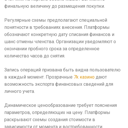
финальную величину до размещения покупки.
Регулярные схемы предполагают специальной
понятности в требованиях внесения. Платформы
обозначают конкретную дату списания финансов и
шанс отмены членства. Организации уведомляют о
окончании пробного срока за определенное
количество часов до снятия.
Запись операций призвана быть видна пользователю
в каждый момент. Прозрачные
7k казино
дают
возможность экспорта финансовых сведений для
личного учета.
Динамическое ценообразование требует пояснения
параметров, определяющих на цену. Платформы
раскрывают схемы создания стоимости в
зависимости от момента и востребованности.