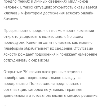
предпочтениях и личных сведениях миллионов
человек. В таких ситуациях открытость оказывается
ключевым фактором достижения всякого онлайн-
бизнеса.
Прозрачность определяет возможность компании
открыто уведомлять пользователей о своих
процедурах. Клиенты хотят понимать, как именно
платформа обрабатывает их сведения. Отсутствие
ясности рождает подозрения и понижает намерение
сотрудничать с сервисом.
Открытые 7К казино электронные сервисы
приобретают соревновательное выгоду на
пространстве. Пользователи предпочитают
организации, которые не утаивают правила
деятельности и готовы разъяснить каждое решение.