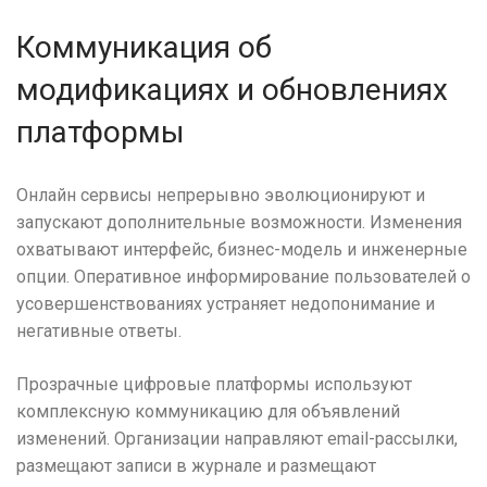
Коммуникация об
модификациях и обновлениях
платформы
Онлайн сервисы непрерывно эволюционируют и
запускают дополнительные возможности. Изменения
охватывают интерфейс, бизнес-модель и инженерные
опции. Оперативное информирование пользователей о
усовершенствованиях устраняет недопонимание и
негативные ответы.
Прозрачные цифровые платформы используют
комплексную коммуникацию для объявлений
изменений. Организации направляют email-рассылки,
размещают записи в журнале и размещают