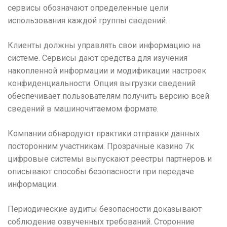
сервисы обозначают определенные цели
использования каждой группы сведений.
Клиенты должны управлять свои информацию на
системе. Сервисы дают средства для изучения
накопленной информации и модификации настроек
конфиденциальности. Опция выгрузки сведений
обеспечивает пользователям получить версию всей
сведений в машиночитаемом формате.
Компании обнародуют практики отправки данных
посторонним участникам. Прозрачные казино 7к
цифровые системы выпускают реестры партнеров и
описывают способы безопасности при передаче
информации.
Периодические аудиты безопасности доказывают
соблюдение озвученных требований. Сторонние