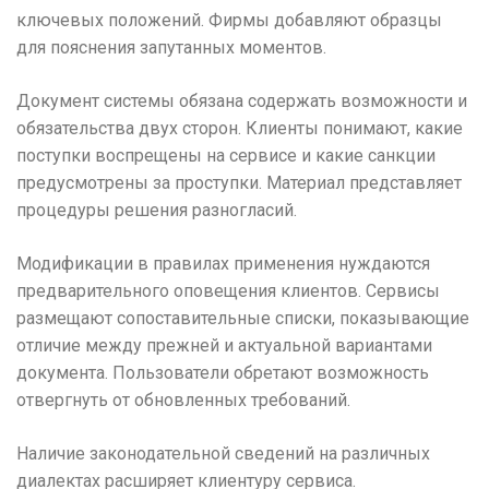
ключевых положений. Фирмы добавляют образцы
для пояснения запутанных моментов.
Документ системы обязана содержать возможности и
обязательства двух сторон. Клиенты понимают, какие
поступки воспрещены на сервисе и какие санкции
предусмотрены за проступки. Материал представляет
процедуры решения разногласий.
Модификации в правилах применения нуждаются
предварительного оповещения клиентов. Сервисы
размещают сопоставительные списки, показывающие
отличие между прежней и актуальной вариантами
документа. Пользователи обретают возможность
отвергнуть от обновленных требований.
Наличие законодательной сведений на различных
диалектах расширяет клиентуру сервиса.