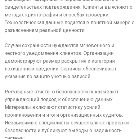
свидетельствах подтверждения. Клиенты выясняют о
методах криптографии и способах проверки.
Технологическая данные подается в понятной манере с
разъяснением реальной ценности.
Случаи сохранности нуждаются мгновенного и
честного уведомления клиентов. Организации
демонстрируют размер раскрытия и категории
похищенных сведений. Сервисы обеспечивают
указания по защите учетных записей.
Регулярные отчеты о безопасности показывают
упреждающий подход к обеспечению данных.
Материалы включают статистику усилий
проникновения и итоги организационных аудитов.
Независимые специалисты осуществляют проверки
безопасности и публикуют выводы о надежности
системы.