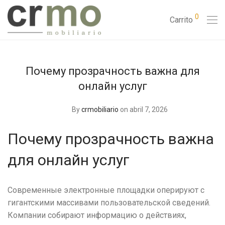
0
Carrito
Почему прозрачность важна для
онлайн услуг
By
crmobiliario
on abril 7, 2026
Почему прозрачность важна
для онлайн услуг
Современные электронные площадки оперируют с
гигантскими массивами пользовательской сведений.
Компании собирают информацию о действиях,