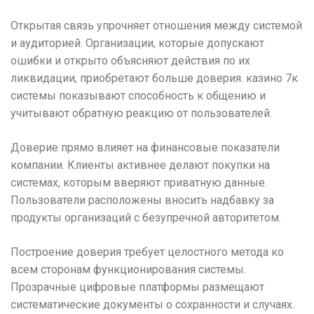
Открытая связь упрочняет отношения между системой
и аудиторией. Организации, которые допускают
ошибки и открыто объясняют действия по их
ликвидации, приобретают больше доверия. казино 7к
системы показывают способность к общению и
учитывают обратную реакцию от пользователей.
Доверие прямо влияет на финансовые показатели
компании. Клиенты активнее делают покупки на
системах, которым вверяют приватную данные.
Пользователи расположены вносить надбавку за
продукты организаций с безупречной авторитетом.
Построение доверия требует целостного метода ко
всем сторонам функционирования системы.
Прозрачные цифровые платформы размещают
систематические документы о сохранности и случаях.