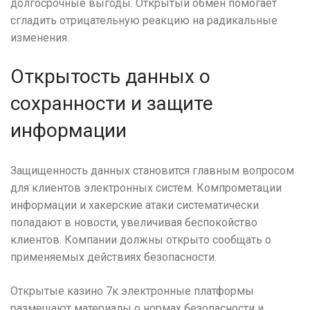
долгосрочные выгоды. Открытый обмен помогает
сгладить отрицательную реакцию на радикальные
изменения.
Открытость данных о
сохранности и защите
информации
Защищенность данных становится главным вопросом
для клиентов электронных систем. Компрометации
информации и хакерские атаки систематически
попадают в новости, увеличивая беспокойство
клиентов. Компании должны открыто сообщать о
применяемых действиях безопасности.
Открытые казино 7к электронные платформы
размещают материалы о нормах безопасности и