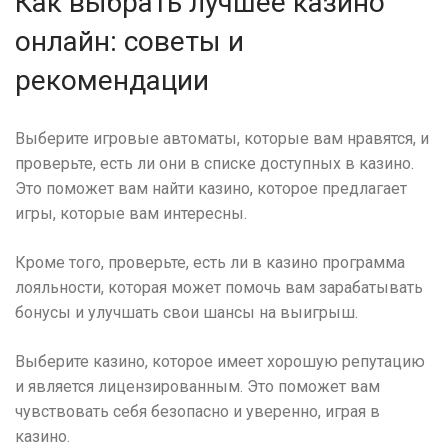
Как выбрать лучшее казино
онлайн: советы и
рекомендации
Выберите игровые автоматы, которые вам нравятся, и
проверьте, есть ли они в списке доступных в казино.
Это поможет вам найти казино, которое предлагает
игры, которые вам интересны.
Кроме того, проверьте, есть ли в казино программа
лояльности, которая может помочь вам зарабатывать
бонусы и улучшать свои шансы на выигрыш.
Выберите казино, которое имеет хорошую репутацию
и является лицензированным. Это поможет вам
чувствовать себя безопасно и уверенно, играя в
казино.