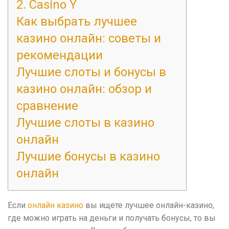
2. Casino Y
Как выбрать лучшее
казино онлайн: советы и
рекомендации
Лучшие слоты и бонусы в
казино онлайн: обзор и
сравнение
Лучшие слоты в казино
онлайн
Лучшие бонусы в казино
онлайн
Если
онлайн казино
вы ищете лучшее онлайн-казино,
где можно играть на деньги и получать бонусы, то вы