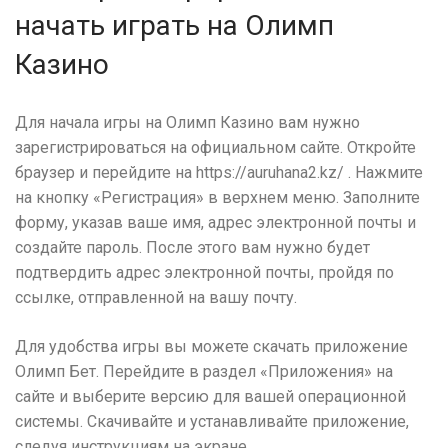
начать играть на Олимп
Казино
Для начала игры на Олимп Казино вам нужно
зарегистрироваться на официальном сайте. Откройте
браузер и перейдите на https://auruhana2.kz/ . Нажмите
на кнопку «Регистрация» в верхнем меню. Заполните
форму, указав ваше имя, адрес электронной почты и
создайте пароль. После этого вам нужно будет
подтвердить адрес электронной почты, пройдя по
ссылке, отправленной на вашу почту.
Для удобства игры вы можете скачать приложение
Олимп Бет. Перейдите в раздел «Приложения» на
сайте и выберите версию для вашей операционной
системы. Скачивайте и устанавливайте приложение,
следуя инструкциям на экране.