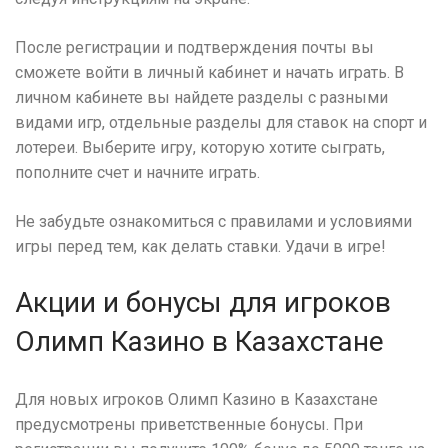
После регистрации и подтверждения почты вы
сможете войти в личный кабинет и начать играть. В
личном кабинете вы найдете разделы с разными
видами игр, отдельные разделы для ставок на спорт и
лотереи. Выберите игру, которую хотите сыграть,
пополните счет и начните играть.
Не забудьте ознакомиться с правилами и условиями
игры перед тем, как делать ставки. Удачи в игре!
Акции и бонусы для игроков
Олимп Казино в Казахстане
Для новых игроков Олимп Казино в Казахстане
предусмотрены приветственные бонусы. При