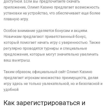
доступной. Если вы предпочитаете скачать
приложение, Олимп Казино предлагает возможность
установки на устройство, что обеспечивает еще более
плавную игру.
Особое внимание уделяется бонусам и акциям.
Новичкам предлагают приветственный бонус,
который помогает начать игру с уверенностью. Также
регулярно проводятся турниры и специальные
предложения, которые могут значительно увеличить
ваш выигрыш.
Таким образом, официальный сайт Олимп Казино
предлагает игрокам множество преимуществ, делая
игру здесь не только увлекательной, но и безопасной и
удобной.
Как зарегистрироваться и