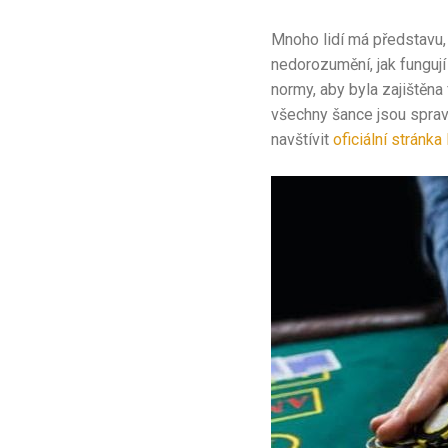
Mnoho lidí má představu,
nedorozumění, jak fungují
normy, aby byla zajištěna 
všechny šance jsou sprav
navštívit
oficiální stránk