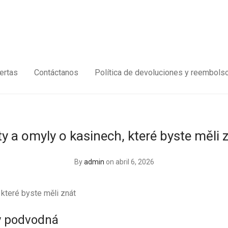
ertas
Contáctanos
Política de devoluciones y reembols
y a omyly o kasinech, které byste měli 
By
admin
on abril 6, 2026
které byste měli znát
y podvodná