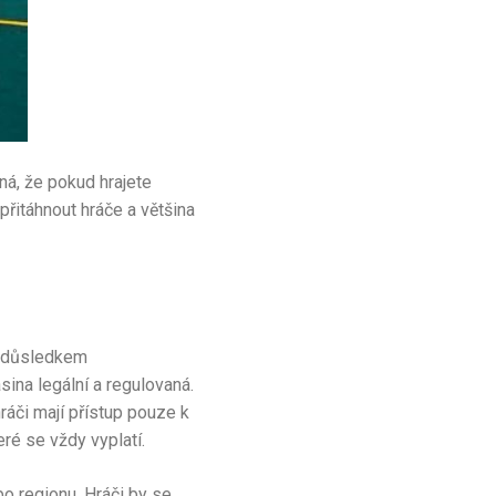
ená, že pokud hrajete
řitáhnout hráče a většina
e důsledkem
ina legální a regulovaná.
hráči mají přístup pouze k
ré se vždy vyplatí.
o regionu. Hráči by se