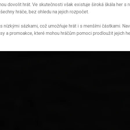
hou dovolit hrát. Ve skutečnosti však existuje široká škála her s
všechny hráče, bez ohledu na jejich rozpočet.
 s nízkými sázkami, což umožňuje hrát i s menšími částkami. Naví
y a promoakce, které mohou hráčům pomoci prodloužit jejich hern