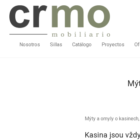
Nosotros
Sillas
Catálogo
Proyectos
Of
Mýt
Mýty a omyly o kasinech, 
Kasina jsou vžd