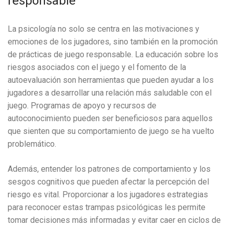
responsable
La psicología no solo se centra en las motivaciones y
emociones de los jugadores, sino también en la promoción
de prácticas de juego responsable. La educación sobre los
riesgos asociados con el juego y el fomento de la
autoevaluación son herramientas que pueden ayudar a los
jugadores a desarrollar una relación más saludable con el
juego. Programas de apoyo y recursos de
autoconocimiento pueden ser beneficiosos para aquellos
que sienten que su comportamiento de juego se ha vuelto
problemático.
Además, entender los patrones de comportamiento y los
sesgos cognitivos que pueden afectar la percepción del
riesgo es vital. Proporcionar a los jugadores estrategias
para reconocer estas trampas psicológicas les permite
tomar decisiones más informadas y evitar caer en ciclos de