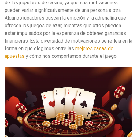
de los jugadores de casino, ya que sus motivaciones
pueden variar significativamente de una persona a otra.
Algunos jugadores buscan la emoción y la adrenalina que
ofrecen los juegos de azar, mientras que otros pueden
estar impulsados por la esperanza de obtener ganancias
financieras. Esta diversidad de motivaciones se refleja en la
forma en que elegimos entre las
mejores casas de
apuestas
y cómo nos comportamos durante el juego.