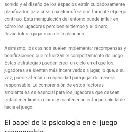
sonido y el diseño de los espacios están cuidadosamente
planificados para crear una atmósfera que fomente el juego
continuo. Esta manipulación del entorno puede influir en
cómo los jugadores perciben el tiempo y el dinero,
llevándolos a jugar más de lo planeado.
Asimismo, los casinos suelen implementar recompensas y
bonificaciones que refuerzan el comportamiento de juego.
Estas estrategias pueden crear un ciclo en el que los
jugadores se sienten más incentivados a jugar, lo que, a su
vez, puede afectar su capacidad para jugar de manera
responsable. La comprensión de estos factores
ambientales es esencial para los jugadores que desean
establecer límites claros y mantener un enfoque saludable
hacia el juego.
El papel de la psicología en el juego