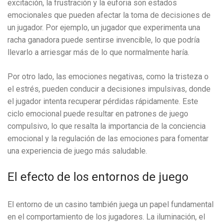
excitación, la frustración y la euforia son estados
emocionales que pueden afectar la toma de decisiones de
un jugador. Por ejemplo, un jugador que experimenta una
racha ganadora puede sentirse invencible, lo que podría
llevarlo a arriesgar más de lo que normalmente haría.
Por otro lado, las emociones negativas, como la tristeza o
el estrés, pueden conducir a decisiones impulsivas, donde
el jugador intenta recuperar pérdidas rápidamente. Este
ciclo emocional puede resultar en patrones de juego
compulsivo, lo que resalta la importancia de la conciencia
emocional y la regulación de las emociones para fomentar
una experiencia de juego más saludable.
El efecto de los entornos de juego
El entorno de un casino también juega un papel fundamental
en el comportamiento de los jugadores. La iluminación, el