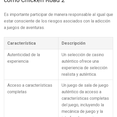
como Chicken Road 2
Es importante participar de manera responsable al igual que
estar consciente de los riesgos asociados con la adicción
a juegos de aventuras.
Característica
Descripción
Autenticidad de la
Un selección de casino
experiencia
auténtico ofrece una
experiencia de selección
realista y auténtica.
Acceso a características
Un juego de sala de juego
completas
auténtico da acceso a
características completas
del juego, incluyendo la
mecánica de juego y la