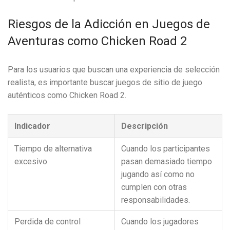
Riesgos de la Adicción en Juegos de
Aventuras como Chicken Road 2
Para los usuarios que buscan una experiencia de selección
realista, es importante buscar juegos de sitio de juego
auténticos como Chicken Road 2.
Indicador
Descripción
Tiempo de alternativa
Cuando los participantes
excesivo
pasan demasiado tiempo
jugando así como no
cumplen con otras
responsabilidades.
Perdida de control
Cuando los jugadores