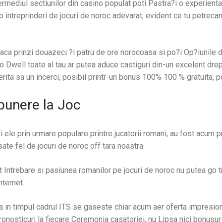
termediul sectiunilor din casino populat poti Pastra?i o experienta
-o intreprinderi de jocuri de noroc adevarat, evident ce tu petreca
aca prinzi douazeci ?i patru de ore norocoasa si po?i Op?iunile dv
no Dwell toate al tau ar putea aduce castiguri din-un excelent drep
rita sa un incerci, posibil printr-un bonus 100% 100 % gratuita, pos
punere la Joc
i ele prin urmare populare printre jucatorii romani, au fost acum pra
ate fel de jocuri de noroc off tara noastra.
 Intrebare si pasiunea romanilor pe jocuri de noroc nu putea go 
nternet.
ca in timpul cadrul ITS se gaseste chiar acum aer oferta impresion
onosticuri la fiecare Ceremonia casatoriei, nu Lipsa nici bonusur