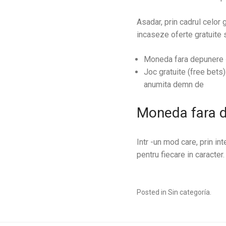
Asadar, prin cadrul celor 
incaseze oferte gratuite s
Moneda fara depunere �
Joc gratuite (free bets
anumita demn de
Moneda fara 
Intr -un mod care, prin in
pentru fiecare in caracter.
Posted in Sin categoría.