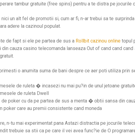
erare tambur gratuite (free spins) pentru a te distra pe jocurile 
 nici un alt fel de promotii si, cum ar fi, n-ar trebui sa te surpri
fara adere la cazinoul populat.
ste de fapt si ele pe partea de sus a
Rollbit cazinou online
topul p
ii din cauza casino telecomanda lanseaza Out of cand cand cand s
ratuit.
imesti o anumita suma de bani despre ce aer poti utiliza prin s
mesele de ruleta � incasezi nu mai pu?in de unul jetoane gratuite,
a mesele de ruleta Dwell
nee de poker cu da pe partea de sus a menta � obtii sansa din ca
in poker care au premii consistente cand moneda
are, n-tu mai experimentat pana Astazi distractia pe jocurile tel
ndit trebuie sa stii ca pe care il vei avea func?ie de O programar