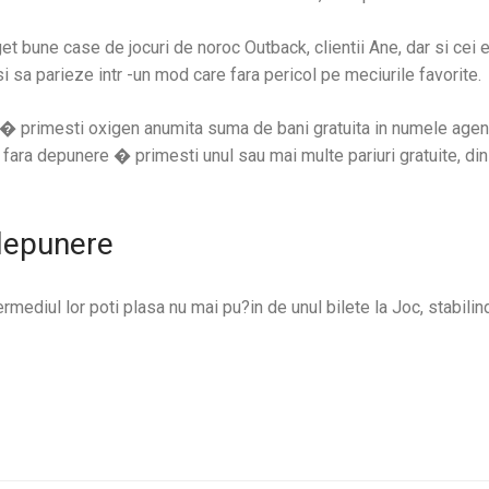
get bune case de jocuri de noroc Outback, clientii Ane, dar si cei 
i sa parieze intr -un mod care fara pericol pe meciurile favorite.
 primesti oxigen anumita suma de bani gratuita in numele agent
) fara depunere � primesti unul sau mai multe pariuri gratuite, d
depunere
termediul lor poti plasa nu mai pu?in de unul bilete la Joc, stabili