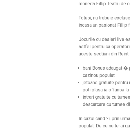
moneda Fillip Teatru de op
Totusi, nu trebuie excluse
incasa un pasionat Fillip 
Jocurile cu dealeri live e
astfel pentru ca operator
aceste sectiuni din Reint g
bani Bonus adaugat � pr
cazinou populat
jetoane gratuite pentru 
poti plasa ia o ?ansa l
intrari gratuite cu tur
descarcare cu turnee d
In cazul cand ?i, prin urm
populat, De ce nu te-ai ga