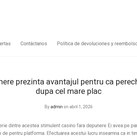
ertas
Contáctanos
Política de devoluciones y reembols
nere prezinta avantajul pentru ca perec
dupa cel mare plac
By
admin
on abril 1, 2026
erie dintre acestea stimulent casino fara depunere Ei avea pe pa
o de pentru platforma. Efectuarea acestui lucru inseamna ca in ti