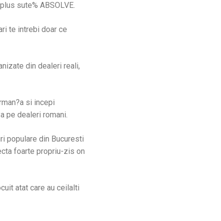
 un plus sute% ABSOLVE.
ri te intrebi doar ce
nizate din dealeri reali,
orman?a si incepi
?a pe dealeri romani.
uri populare din Bucuresti
ecta foarte propriu-zis on
uit atat care au ceilalti