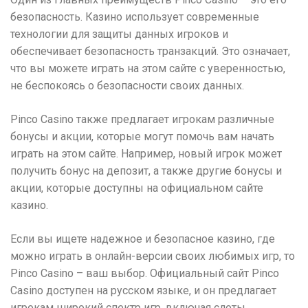
безопасность. Казино использует современные
технологии для защиты данных игроков и
обеспечивает безопасность транзакций. Это означает,
что вы можете играть на этом сайте с уверенностью,
не беспокоясь о безопасности своих данных.
Pinco Casino также предлагает игрокам различные
бонусы и акции, которые могут помочь вам начать
играть на этом сайте. Например, новый игрок может
получить бонус на депозит, а также другие бонусы и
акции, которые доступны на официальном сайте
казино.
Если вы ищете надежное и безопасное казино, где
можно играть в онлайн-версии своих любимых игр, то
Pinco Casino – ваш выбор. Официальный сайт Pinco
Casino доступен на русском языке, и он предлагает
игрокам широкий спектр игр, включая слоты,