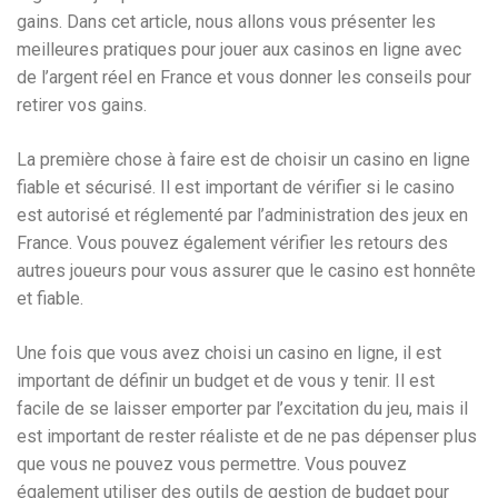
gains. Dans cet article, nous allons vous présenter les
meilleures pratiques pour jouer aux casinos en ligne avec
de l’argent réel en France et vous donner les conseils pour
retirer vos gains.
La première chose à faire est de choisir un casino en ligne
fiable et sécurisé. Il est important de vérifier si le casino
est autorisé et réglementé par l’administration des jeux en
France. Vous pouvez également vérifier les retours des
autres joueurs pour vous assurer que le casino est honnête
et fiable.
Une fois que vous avez choisi un casino en ligne, il est
important de définir un budget et de vous y tenir. Il est
facile de se laisser emporter par l’excitation du jeu, mais il
est important de rester réaliste et de ne pas dépenser plus
que vous ne pouvez vous permettre. Vous pouvez
également utiliser des outils de gestion de budget pour