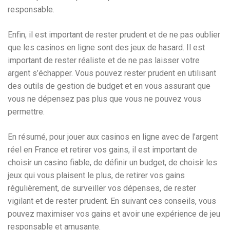
responsable.
Enfin, il est important de rester prudent et de ne pas oublier
que les casinos en ligne sont des jeux de hasard. Il est
important de rester réaliste et de ne pas laisser votre
argent s’échapper. Vous pouvez rester prudent en utilisant
des outils de gestion de budget et en vous assurant que
vous ne dépensez pas plus que vous ne pouvez vous
permettre.
En résumé, pour jouer aux casinos en ligne avec de l’argent
réel en France et retirer vos gains, il est important de
choisir un casino fiable, de définir un budget, de choisir les
jeux qui vous plaisent le plus, de retirer vos gains
régulièrement, de surveiller vos dépenses, de rester
vigilant et de rester prudent. En suivant ces conseils, vous
pouvez maximiser vos gains et avoir une expérience de jeu
responsable et amusante.