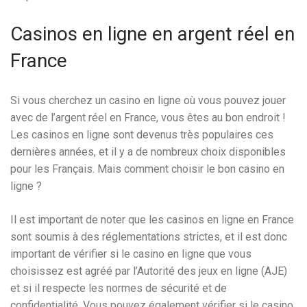
Casinos en ligne en argent réel en
France
Si vous cherchez un casino en ligne où vous pouvez jouer
avec de l’argent réel en France, vous êtes au bon endroit !
Les casinos en ligne sont devenus très populaires ces
dernières années, et il y a de nombreux choix disponibles
pour les Français. Mais comment choisir le bon casino en
ligne ?
Il est important de noter que les casinos en ligne en France
sont soumis à des réglementations strictes, et il est donc
important de vérifier si le casino en ligne que vous
choisissez est agréé par l’Autorité des jeux en ligne (AJE)
et si il respecte les normes de sécurité et de
confidentialité. Vous pouvez également vérifier si le casino