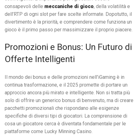
consapevoli delle
meccaniche di gioco
, della volatilità e
dell’RTP di ogni slot per fare scelte informate. Dopotutto, il
divertimento è la priorità, e comprendere come funziona un
gioco è il primo passo per massimizzare il proprio piacere.
Promozioni e Bonus: Un Futuro di
Offerte Intelligenti
Il mondo dei bonus e delle promozioni nell’iGaming è in
continua trasformazione, e il 2025 promette di portare un
approccio ancora più mirato e intelligente. Non si tratta più
solo di offrire un generico bonus di benvenuto, ma di creare
pacchetti promozionali che rispondano alle esigenze
specifiche di diversi tipi di giocatori. La comprensione di
cosa un giocatore cerca è diventata fondamentale per le
piattaforme come Lucky Minning Casino.