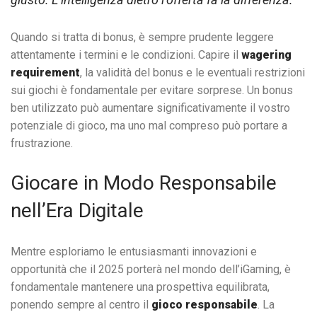
Quando si tratta di bonus, è sempre prudente leggere
attentamente i termini e le condizioni. Capire il
wagering
requirement
, la validità del bonus e le eventuali restrizioni
sui giochi è fondamentale per evitare sorprese. Un bonus
ben utilizzato può aumentare significativamente il vostro
potenziale di gioco, ma uno mal compreso può portare a
frustrazione.
Giocare in Modo Responsabile
nell’Era Digitale
Mentre esploriamo le entusiasmanti innovazioni e
opportunità che il 2025 porterà nel mondo dell’iGaming, è
fondamentale mantenere una prospettiva equilibrata,
ponendo sempre al centro il
gioco responsabile
. La