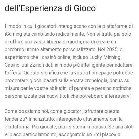
dell’Esperienza di Gioco
Il modo in cui i giocatori interagiscono con le piattaforme di
iGaming sta cambiando radicalmente. Non si tratta più solo
di offrire una vasta libreria di giochi, ma di creare un
percorso utente altamente personalizzato. Nel 2025, ci
aspettiamo che i casinò online, incluso Lucky Minning
Casino, utilizzino i dati in modo più intelligente per adattare
l’offerta. Questo significa che la vostra homepage potrebbe
presentare giochi basati sulla vostra cronologia, bonus su
misura per le vostre abitudini di puntata e persino notifiche
personalizzate per nuovi titoli che potrebbero interessarvi.
Come possiamo noi, come giocatori, sfruttare questa
tendenza? Innanzitutto, interagendo attivamente con la
piattaforma. Più giocate, più i sistemi imparano. Se una slot
vi piace particolarmente, assegnatele un «mi piace» o