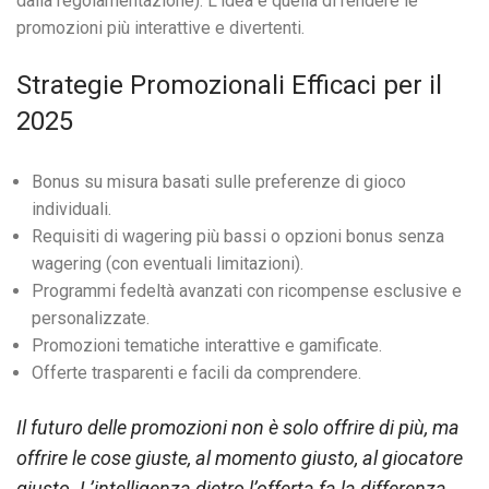
dalla regolamentazione). L’idea è quella di rendere le
promozioni più interattive e divertenti.
Strategie Promozionali Efficaci per il
2025
Bonus su misura basati sulle preferenze di gioco
individuali.
Requisiti di wagering più bassi o opzioni bonus senza
wagering (con eventuali limitazioni).
Programmi fedeltà avanzati con ricompense esclusive e
personalizzate.
Promozioni tematiche interattive e gamificate.
Offerte trasparenti e facili da comprendere.
Il futuro delle promozioni non è solo offrire di più, ma
offrire le cose giuste, al momento giusto, al giocatore
giusto. L’intelligenza dietro l’offerta fa la differenza.