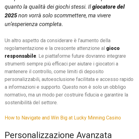
quanto la qualità dei giochi stessi. Il
giocatore del
2025
non vorrà solo scommettere, ma vivere
un’esperienza completa.
Un altro aspetto da considerare è l’aumento della
regolamentazione e la crescente attenzione al
gioco
responsabile
. Le piattaforme future dovranno integrare
strumenti sempre più efficaci per aiutare i giocatori a
mantenere il controllo, come limiti di deposito
personalizzabili, autoesclusione facilitata e accesso rapido
a informazioni e supporto. Questo non è solo un obbligo
normativo, ma un modo per costruire fiducia e garantire la
sostenibilità del settore.
How to Navigate and Win Big at Lucky Minning Casino
Personalizzazione Avanzata