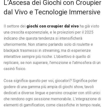
L’Ascesa dei Giochi con Croupier
dal Vivo e Tecnologie Immersive
Il settore dei
giochi con croupier dal vivo
ha già visto
una crescita esponenziale, e le proiezioni per il 2025
indicano che questa tendenza si intensificherà
ulteriormente. Non stiamo parlando solo di roulette e
blackjack trasmessi in streaming, ma di esperienze
interattive sempre più ricche. L’obiettivo è quello di
replicare, se non superare, l’emozione e l’atmosfera di un
casinò fisico.
Cosa significa questo per voi, giocatori? Significa poter
godere di una gamma più ampia di giochi show, tavoli
dedicati a diverse lingue e persino croupier con stili unici
che rendono ogni sessione memorabile. L’integrazione di
elementi di gamification, come classifiche in tempo reale,