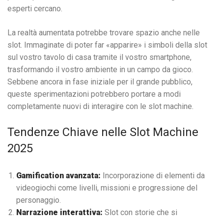
esperti cercano.
La realtà aumentata potrebbe trovare spazio anche nelle
slot. Immaginate di poter far «apparire» i simboli della slot
sul vostro tavolo di casa tramite il vostro smartphone,
trasformando il vostro ambiente in un campo da gioco.
Sebbene ancora in fase iniziale per il grande pubblico,
queste sperimentazioni potrebbero portare a modi
completamente nuovi di interagire con le slot machine.
Tendenze Chiave nelle Slot Machine
2025
Gamification avanzata:
Incorporazione di elementi da
videogiochi come livelli, missioni e progressione del
personaggio.
Narrazione interattiva:
Slot con storie che si