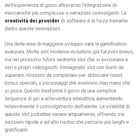
dell’esperienza di gioco attraverso l’integrazione di
meccaniche più complesse e narrazioni coinvolgenti. La
creatività dei provider
di software è la forza trainante
dietro queste innovazioni.
Una delle aree di maggiore sviluppo sarà la gamification
avanzata. Molte slot moderne includono già funzioni bonus,
ma nel prossimo futuro vedremo slot che si avvicinano a
veri e propri videogiochi. Immaginate slot con livelli da
superare, missioni da completare per sbloccare round
bonus speciali, o personaggi che evolvono man mano che
si gioca. Questo trasforma il gioco da una semplice
sequenza di giri a un’avventura interattiva, aumentando
notevolmente il coinvolgimento dell’utente. La volatilità di
queste slot potrebbe variare ampiamente, offrendo sia
sessioni rapide e ad alto rischio che percorsi più lunghi e
gratificanti.