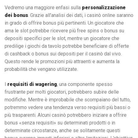
Vedremo una maggiore enfasi sulla
personalizzazione
dei bonus
. Grazie all’analisi dei dati, i casinò online saranno
in grado di offrire bonus più pertinenti. Un giocatore che
ama le slot potrebbe ricevere più free spins o bonus su
depositi specifici per le slot, mentre un giocatore che
predilige i giochi da tavolo potrebbe beneficiare di offerte
di cashback o bonus sui depositi per il casinò dal vivo.
Questo rende le promozioni più attraenti e aumenta la
probabilità che vengano utilizzate.
I
requisiti di wagering
, una componente spesso
frustrante per molti giocatori, potrebbero subire delle
modifiche. Mentre è improbabile che scompaiano del tutto,
potremmo vedere una tendenza verso requisiti più bassi o
più trasparenti. Alcuni casinò potrebbero iniziare a offrire
bonus «senza requisiti» su determinati prodotti o in
determinate circostanze, anche se solitamente questi