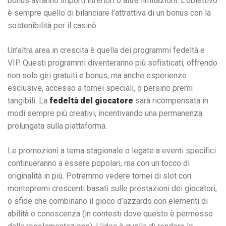
bonus avranno importi inferiori o altre limitazioni. L’obiettivo
è sempre quello di bilanciare l’attrattiva di un bonus con la
sostenibilità per il casinò.
Un’altra area in crescita è quella dei programmi fedeltà e
VIP. Questi programmi diventeranno più sofisticati, offrendo
non solo giri gratuiti e bonus, ma anche esperienze
esclusive, accesso a tornei speciali, o persino premi
tangibili. La
fedeltà del giocatore
sarà ricompensata in
modi sempre più creativi, incentivando una permanenza
prolungata sulla piattaforma.
Le promozioni a tema stagionale o legate a eventi specifici
continueranno a essere popolari, ma con un tocco di
originalità in più. Potremmo vedere tornei di slot con
montepremi crescenti basati sulle prestazioni dei giocatori,
o sfide che combinano il gioco d’azzardo con elementi di
abilità o conoscenza (in contesti dove questo è permesso