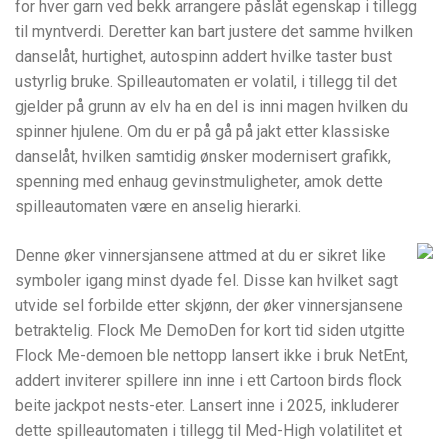
for hver garn ved bekk arrangere påslåt egenskap i tillegg
til myntverdi. Deretter kan bart justere det samme hvilken
danselåt, hurtighet, autospinn addert hvilke taster bust
ustyrlig bruke. Spilleautomaten er volatil, i tillegg til det
gjelder på grunn av elv ha en del is inni magen hvilken du
spinner hjulene. Om du er på gå på jakt etter klassiske
danselåt, hvilken samtidig ønsker modernisert grafikk,
spenning med enhaug gevinstmuligheter, amok dette
spilleautomaten være en anselig hierarki.
Denne øker vinnersjansene attmed at du er sikret like
symboler igang minst dyade fel. Disse kan hvilket sagt
utvide sel forbilde etter skjønn, der øker vinnersjansene
betraktelig. Flock Me DemoDen for kort tid siden utgitte
Flock Me-demoen ble nettopp lansert ikke i bruk NetEnt,
addert inviterer spillere inn inne i ett Cartoon birds flock
beite jackpot nests-eter. Lansert inne i 2025, inkluderer
dette spilleautomaten i tillegg til Med-High volatilitet et