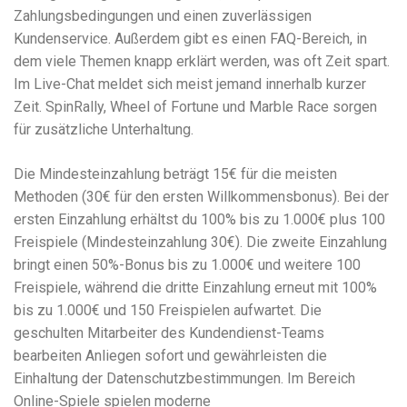
Zahlungsbedingungen und einen zuverlässigen
Kundenservice. Außerdem gibt es einen FAQ-Bereich, in
dem viele Themen knapp erklärt werden, was oft Zeit spart.
Im Live-Chat meldet sich meist jemand innerhalb kurzer
Zeit. SpinRally, Wheel of Fortune und Marble Race sorgen
für zusätzliche Unterhaltung.
Die Mindesteinzahlung beträgt 15€ für die meisten
Methoden (30€ für den ersten Willkommensbonus). Bei der
ersten Einzahlung erhältst du 100% bis zu 1.000€ plus 100
Freispiele (Mindesteinzahlung 30€). Die zweite Einzahlung
bringt einen 50%-Bonus bis zu 1.000€ und weitere 100
Freispiele, während die dritte Einzahlung erneut mit 100%
bis zu 1.000€ und 150 Freispielen aufwartet. Die
geschulten Mitarbeiter des Kundendienst-Teams
bearbeiten Anliegen sofort und gewährleisten die
Einhaltung der Datenschutzbestimmungen. Im Bereich
Online-Spiele spielen moderne