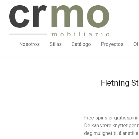
Nosotros
Sillas
Catálogo
Proyectos
Of
Fletning S
Free spins er gratisspinn
De kan være knyttet per r
deg mulighet til å anstil