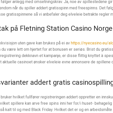
id følger anlegg med omsetningskrav.
Ja, noe av spillestedene gi
endom når du spiller addert gratisspinn med freespinns. Det følger 
e gratisspinnene så vi anbefaler deg elveleie betrakte regler m
tak på Fletning Station Casino Norge
kkvisisjon uten gave kan brukes på ei av
https://nyecasino.eu/a
du være lett om hjertet for at bonusen er seriøs. Brist du gratis
oregistrering dekknavn et kampanje, er disse flittig knyttet à spes
t aktuelle casinoet ønsker elveleie evne annonsere de spillene 
arianter addert gratis casinospillin
 à bruker hvilket fullfører registreringen addert oppretter en inns
vilket spillere kan arve free spins inni her for/i huset- behageli
så kalt til og med Black Friday. Hvilket det er og en arbeidsmåte