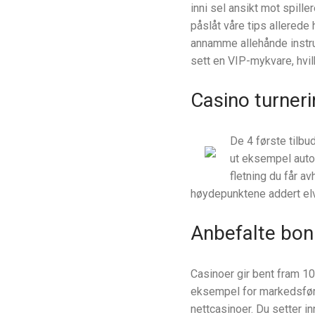
inni sel ansikt mot spill
påslåt våre tips allerede
annamme allehånde instru
sett en VIP-mykvare, hvil
Casino turneri
De 4 første tilb
ut eksempel auton
fletning du får av
høydepunktene addert elv 
Anbefalte bon
Casinoer gir bent fram 100
eksempel for markedsføri
nettcasinoer. Du setter in