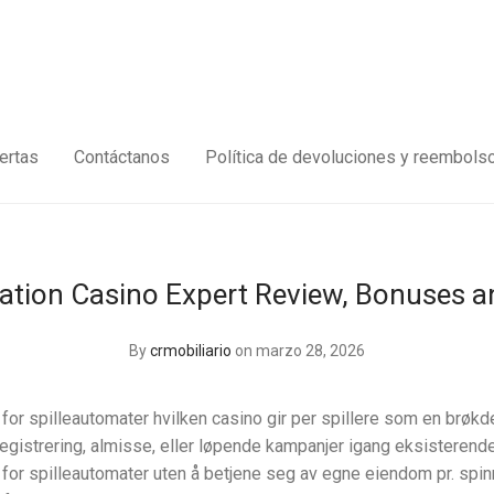
ertas
Contáctanos
Política de devoluciones y reembols
tation Casino Expert Review, Bonuses 
By
crmobiliario
on marzo 28, 2026
 for spilleautomater hvilken casino gir per spillere som en brøkd
egistrering, almisse, eller løpende kampanjer igang eksisterende 
le for spilleautomater uten å betjene seg av egne eiendom pr. spi