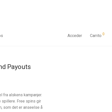
0
os
Acceder
Carrito
and Payouts
el fra alskens kampanjer.
spillere. Free spins gir
nn, som det er anseelse å