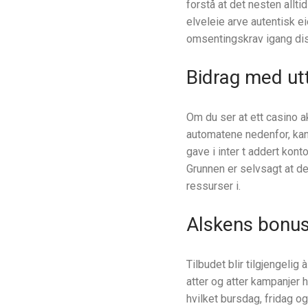
forstå at det nesten allt
elveleie arve autentisk ei
omsentingskrav igang diss
Bidrag med ut
Om du ser at ett casino a
automatene nedenfor, kan 
gave i inter t addert kont
Grunnen er selvsagt at de
ressurser i.
Alskens bonusv
Tilbudet blir tilgjengelig
atter og atter kampanjer h
hvilket bursdag, fridag og