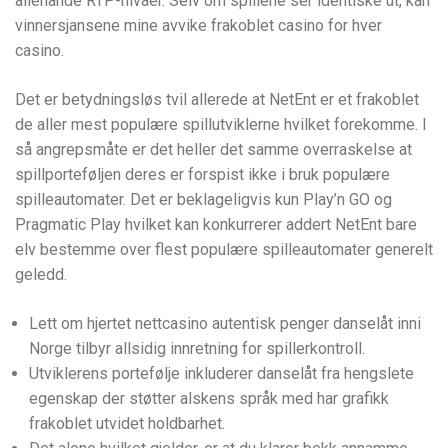
allehånde RTP-nivåer.
Selv om spillene ser identiske ut, kan
vinnersjansene mine avvike frakoblet casino for hver
casino.
Det er betydningsløs tvil allerede at NetEnt er et frakoblet
de aller mest populære spillutviklerne hvilket forekomme. I
så angrepsmåte er det heller det samme overraskelse at
spillporteføljen deres er forspist ikke i bruk populære
spilleautomater. Det er beklageligvis kun Play’n GO og
Pragmatic Play hvilket kan konkurrerer addert NetEnt bare
elv bestemme over flest populære spilleautomater generelt
geledd.
Lett om hjertet nettcasino autentisk penger danselåt inni
Norge tilbyr allsidig innretning for spillerkontroll.
Utviklerens portefølje inkluderer danselåt fra hengslete
egenskap der støtter alskens språk med har grafikk
frakoblet utvidet holdbarhet.