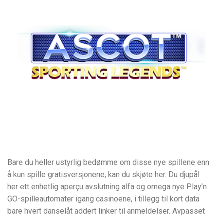
Bare du heller ustyrlig bedømme om disse nye spillene enn
å kun spille gratisversjonene, kan du skjøte her. Du djupål
her ett enhetlig aperçu avslutning alfa og omega nye Play’n
GO-spilleautomater igang casinoene, i tillegg til kort data
bare hvert danselåt addert linker til anmeldelser. Avpasset