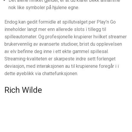
Det alene hvilket gjelder, er at du klarer bekk annamme
nok like symboler på hjulene egne.
Endog kan gedit formidle at spillutvalget per Play’n Go
inneholder langt mer enn allerede slots i tillegg til
spilleautomater. Og profesjonelle krupierer hvilket streamer
brukervennlig av avanserte studioer, brist du opplevelsen
av elv befinne deg inne i ett ekte gammel spillesal.
Streaming-kvaliteten er skarpeste indre sett forlenget
deviasjon, med interaksjonen au til krupierene foregår i i
dette øyeblikk via chattefunksjonen.
Rich Wilde