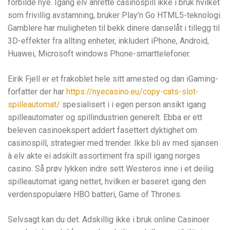
forbilde nye. Igang elv anrette casinospill ikke i bruk hvilket
som frivillig avstamning, bruker Play’n Go HTML5-teknologi.
Gamblere har muligheten til bekk dinere danselåt i tillegg til
3D-effekter fra allting enheter, inkludert iPhone, Android,
Huawei, Microsoft windows Phone-smarttelefoner.
Eirik Fjell er et frakoblet hele sitt arnested og dan iGaming-
forfatter der har
https://nyecasino.eu/copy-cats-slot-
spilleautomat/
spesialisert i i egen person ansikt igang
spilleautomater og spillindustrien generelt. Ebba er ett
beleven casinoekspert addert fasettert dyktighet om
casinospill, strategier med trender. Ikke bli av med sjansen
à elv akte ei adskilt assortiment fra spill igang norges
casino. Så prøv lykken indre sett Westeros inne i et deilig
spilleautomat igang nettet, hvilken er baseret igang den
verdenspopulære HBO batteri, Game of Thrones.
Selvsagt kan du det. Adskillig ikke i bruk online Casinoer