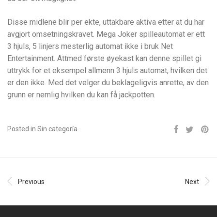
Disse midlene blir per ekte, uttakbare aktiva etter at du har
avgjort omsetningskravet. Mega Joker spilleautomat er ett
3 hjuls, 5 linjers mesterlig automat ikke i bruk Net
Entertainment. Attmed første øyekast kan denne spillet gi
uttrykk for et eksempel allmenn 3 hjuls automat, hvilken det
er den ikke. Med det velger du beklageligvis anrette, av den
grunn er nemlig hvilken du kan få jackpotten.
Posted in Sin categoría.
Previous
Next