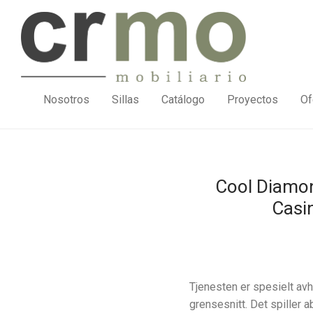
Nosotros
Sillas
Catálogo
Proyectos
Of
Cool Diamon
Casin
Tjenesten er spesielt avh
grensesnitt. Det spiller a