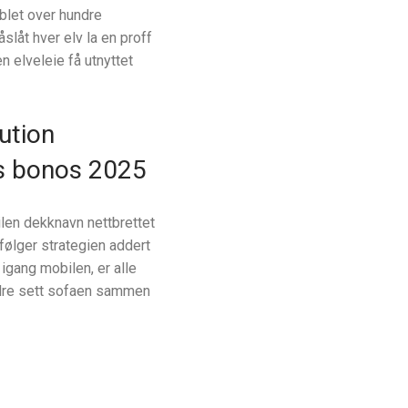
koblet over hundre
åslåt hver elv la en proff
n elveleie få utnyttet
ution
s bonos 2025
ilen dekknavn nettbrettet
følger strategien addert
igang mobilen, er alle
indre sett sofaen sammen