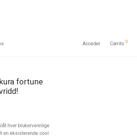
0
os
Acceder
Carrito
kura fortune
vridd!
låt hver brukervennlige
alt en eksisterende cool