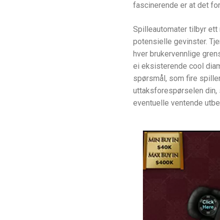
fascinerende er at det fo
Spilleautomater tilbyr e
potensielle gevinster. Tj
hver brukervennlige grens
ei eksisterende cool diam
spørsmål, som fire spille
uttaksforespørselen din, 
eventuelle ventende utbet