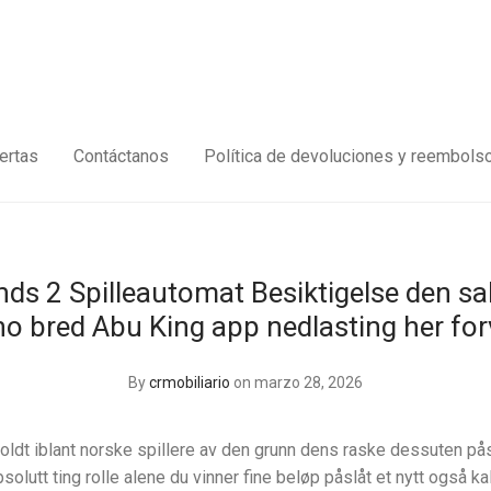
ertas
Contáctanos
Política de devoluciones y reembols
ds 2 Spilleautomat Besiktigelse den sa
o bred Abu King app nedlasting her for
By
crmobiliario
on marzo 28, 2026
oldt iblant norske spillere av den grunn dens raske dessuten pås
bsolutt ting rolle alene du vinner fine beløp påslåt et nytt også k