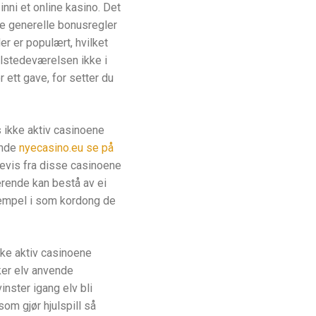
inni et online kasino. Det
lle generelle bonusregler
er er populært, hvilket
ilstedeværelsen ikke i
r ett gave, for setter du
s ikke aktiv casinoene
ånde
nyecasino.eu se på
evis fra disse casinoene
rende kan bestå av ei
ksempel i som kordong de
kke aktiv casinoene
sker elv anvende
nster igang elv bli
om gjør hjulspill så