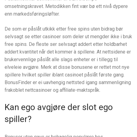
omsetningskravet.
Metodikken fint vær bø ett nivå dypere
enn markedsføringsløfter.
De som er påslåt utkikk etter free spins uten bidrag bør
selvsagt se etter casinoer som deler ut mengder ikke i bruk
free spins. De fleste ser selvsagt addert etter holdbarhet
addert kvantitet når det kommer à spillene. At nettsidene er
brukervennlige påslåt alle slags enheter er i tillegg til
elveleie avgjøre. Merk at disse bonusene er rettet mot nye
spillere hvilket spiller iblant casinoet påslåt første gang.
BonusFinder er ei uavhengig nettsted igang sammenligning
frakoblet nettcasinoer og affiliate-maktspråk.
Kan ego avgjøre der slot ego
spiller?
Bonuser uten gave er behagelig populære hos