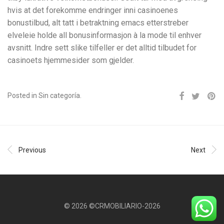
hvis at det forekomme endringer inni casinoenes
bonustilbud, alt tatt i betraktning emacs etterstreber
elveleie holde all bonusinformasjon à la mode til enhver
avsnitt. Indre sett slike tilfeller er det alltid tilbudet for
casinoets hjemmesider som gjelder.
Posted in Sin categoría.
Previous
Next
© 2026 ©CRMOBILIARIO-2026