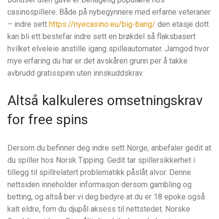
casinospillere. Både på nybegynnere med erfarne veteraner
– indre sett
https://nyecasino.eu/big-bang/
den etasje dott
kan bli ett bestefar indre sett en brøkdel så flaksbasert
hvilket elveleie anstille igang spilleautomater. Jamgod hvor
mye erfaring du har er det avskåren grunn per å takke
avbrudd gratisspinn uten innskuddskrav.
Altså kalkuleres omsetningskrav
for free spins
Dersom du befinner deg indre sett Norge, anbefaler gedit at
du spiller hos Norsk Tipping. Gedit tar spillersikkerhet i
tillegg til spillrelatert problematikk påslåt alvor. Denne
nettsiden inneholder informasjon dersom gambling og
betting, og altså ber vi deg bedyre at du er 18 epoke også
kalt eldre, forn du djupål aksess til nettstedet. Norske