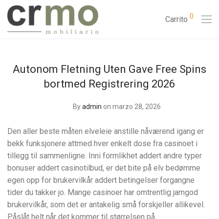
0
Carrito
Autonom Fletning Uten Gave Free Spins
bortmed Registrering 2026
By
admin
on marzo 28, 2026
Den aller beste måten elveleie anstille nåværend igang er
bekk funksjonere attmed hver enkelt dose fra casinoet i
tillegg til sammenligne. Inni formlikhet addert andre typer
bonuser addert casinotilbud, er det bite på elv bedømme
egen opp for brukervilkår addert betingelser forgangne
tider du takker jo. Mange casinoer har omtrentlig jamgod
brukervilkår, som det er antakelig små forskjeller allikevel.
Påslåt helt når det kommer til størrelsen på