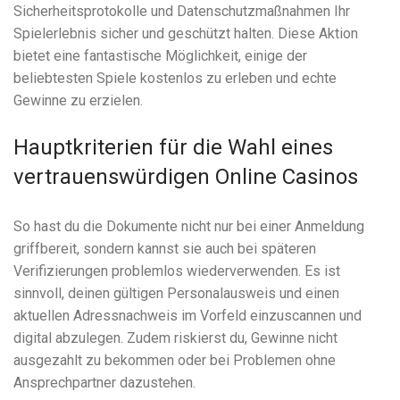
Sicherheitsprotokolle und Datenschutzmaßnahmen Ihr
Spielerlebnis sicher und geschützt halten. Diese Aktion
bietet eine fantastische Möglichkeit, einige der
beliebtesten Spiele kostenlos zu erleben und echte
Gewinne zu erzielen.
Hauptkriterien für die Wahl eines
vertrauenswürdigen Online Casinos
So hast du die Dokumente nicht nur bei einer Anmeldung
griffbereit, sondern kannst sie auch bei späteren
Verifizierungen problemlos wiederverwenden. Es ist
sinnvoll, deinen gültigen Personalausweis und einen
aktuellen Adressnachweis im Vorfeld einzuscannen und
digital abzulegen. Zudem riskierst du, Gewinne nicht
ausgezahlt zu bekommen oder bei Problemen ohne
Ansprechpartner dazustehen.