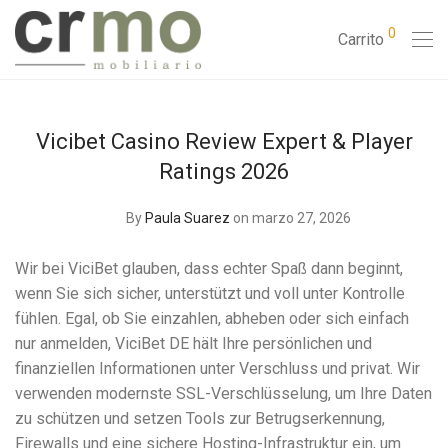
0
Carrito
Vicibet Casino Review Expert & Player
Ratings 2026
By
Paula Suarez
on marzo 27, 2026
Wir bei ViciBet glauben, dass echter Spaß dann beginnt,
wenn Sie sich sicher, unterstützt und voll unter Kontrolle
fühlen. Egal, ob Sie einzahlen, abheben oder sich einfach
nur anmelden, ViciBet DE hält Ihre persönlichen und
finanziellen Informationen unter Verschluss und privat. Wir
verwenden modernste SSL-Verschlüsselung, um Ihre Daten
zu schützen und setzen Tools zur Betrugserkennung,
Firewalls und eine sichere Hosting-Infrastruktur ein, um