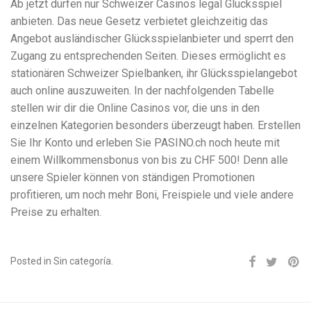
Ab jetzt dürfen nur Schweizer Casinos legal Glücksspiel
anbieten. Das neue Gesetz verbietet gleichzeitig das
Angebot ausländischer Glücksspielanbieter und sperrt den
Zugang zu entsprechenden Seiten. Dieses ermöglicht es
stationären Schweizer Spielbanken, ihr Glücksspielangebot
auch online auszuweiten. In der nachfolgenden Tabelle
stellen wir dir die Online Casinos vor, die uns in den
einzelnen Kategorien besonders überzeugt haben. Erstellen
Sie Ihr Konto und erleben Sie PASINO.ch noch heute mit
einem Willkommensbonus von bis zu CHF 500! Denn alle
unsere Spieler können von ständigen Promotionen
profitieren, um noch mehr Boni, Freispiele und viele andere
Preise zu erhalten.
Posted in Sin categoría.