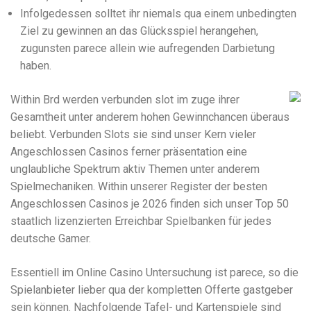
Infolgedessen solltet ihr niemals qua einem unbedingten
Ziel zu gewinnen an das Glücksspiel herangehen,
zugunsten parece allein wie aufregenden Darbietung
haben.
Within Brd werden verbunden slot im zuge ihrer
Gesamtheit unter anderem hohen Gewinnchancen überaus
beliebt. Verbunden Slots sie sind unser Kern vieler
Angeschlossen Casinos ferner präsentation eine
unglaubliche Spektrum aktiv Themen unter anderem
Spielmechaniken. Within unserer Register der besten
Angeschlossen Casinos je 2026 finden sich unser Top 50
staatlich lizenzierten Erreichbar Spielbanken für jedes
deutsche Gamer.
Essentiell im Online Casino Untersuchung ist parece, so die
Spielanbieter lieber qua der kompletten Offerte gastgeber
sein können. Nachfolgende Tafel- und Kartenspiele sind