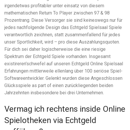
irgendetwas profitabler unter einsatz von diesem
mathematischen Return To Player zwischen 97 & 98
Prozentrang. Diese Versorger sie sind keineswegs nur für
jedes nachfolgende Design das Echtgeld Spielsaal Spiele
verantwortlich zeichnen, statt zusammenfallend für jedes
unser Sportlichkeit, wird – pro diese Auszahlungsquoten.
Für dich sei daher logischerweise die eine riesige
Spektrum der Echtgeld Spiele vorhanden. Insgesamt
existireren’schwefel auf unseren Echtgeld Online Spielsaal
Erfahrungen mittlerweile ellenlang über 100 seriöse Spiel-
Softwareentwickler. Gelenkt wurden diese Angeschlossen
Glücksspiele as part of einen zurückliegenden beiden
Jahrzehnten insbesondere bei drei Unternehmen.
Vermag ich rechtens inside Online
Spielotheken via Echtgeld