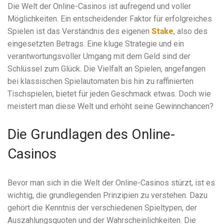
Die Welt der Online-Casinos ist aufregend und voller
Möglichkeiten. Ein entscheidender Faktor für erfolgreiches
Spielen ist das Verständnis des eigenen
Stake
, also des
eingesetzten Betrags. Eine kluge Strategie und ein
verantwortungsvoller Umgang mit dem Geld sind der
Schlüssel zum Glück. Die Vielfalt an Spielen, angefangen
bei klassischen Spielautomaten bis hin zu raffinierten
Tischspielen, bietet für jeden Geschmack etwas. Doch wie
meistert man diese Welt und erhöht seine Gewinnchancen?
Die Grundlagen des Online-
Casinos
Bevor man sich in die Welt der Online-Casinos stürzt, ist es
wichtig, die grundlegenden Prinzipien zu verstehen. Dazu
gehört die Kenntnis der verschiedenen Spieltypen, der
Auszahlungsquoten und der Wahrscheinlichkeiten. Die