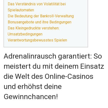
Das Verständnis von Volatilität bei
Spielautomaten
Die Bedeutung der Bankroll-Verwaltung
Bonusangebote und ihre Bedingungen
Das Kleingedruckte verstehen:
Umsatzbedingungen
Verantwortungsbewusstes Spielen
Adrenalinrausch garantiert: So
meistert du mit deinem Einsatz
die Welt des Online-Casinos
und erhöhst deine
Gewinnchancen!