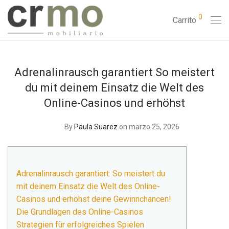
0
Carrito
Adrenalinrausch garantiert So meistert
du mit deinem Einsatz die Welt des
Online-Casinos und erhöhst
By
Paula Suarez
on marzo 25, 2026
Adrenalinrausch garantiert: So meistert du
mit deinem Einsatz die Welt des Online-
Casinos und erhöhst deine Gewinnchancen!
Die Grundlagen des Online-Casinos
Strategien für erfolgreiches Spielen