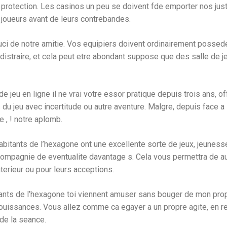
a protection. Les casinos un peu se doivent fde emporter nos just
 joueurs avant de leurs contrebandes.
souci de notre amitie. Vos equipiers doivent ordinairement possed
 distraire, et cela peut etre abondant suppose que des salle de j
e jeu en ligne il ne vrai votre essor pratique depuis trois ans, of
s du jeu avec incertitude ou autre aventure. Malgre, depuis face 
e , ! notre aplomb.
habitants de l’hexagone ont une excellente sorte de jeux, jeunes
ompagnie de eventualite davantage s. Cela vous permettra de au
terieur ou pour leurs acceptions.
ants de l’hexagone toi viennent amuser sans bouger de mon pro
ouissances. Vous allez comme ca egayer a un propre agite, en res
 de la seance.