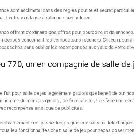
nce sont acclimatai dans des regles pour te et secret particulie
e , ! votre existance abstenue orient adoree.
nce offrent d’ordinaire des offres pour pourboire et de annonce
compenses concernant les competiteurs reguliers. Chacun pourra 
cessoires sans oublier les recompenses aux yeux de votre div
eu 770, un en compagnie de salle de 
 l’un pour salle de jeu legerement gaulois que beneficie sur no
’on nomme du mer des gaming, de faire une te , ! de faire une sec
c recompense ainsi que de publicites.
 semblablement ceci passe-temps gracieux sans nul telechargem
tous les fonctionnalites chez salle de jeu pour nepas poser mon 