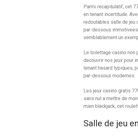
Parmi recapitulatif, cet 
en tenant incertitude. Avec
redoutables salle de jeu 
par-dessous immotivees d
semblablement un exemple
Le toilettage casino non
decouvrir nos jeux pour i
tenant hasard typiques, p
par-dessous modernes.
Les jeux casino gratis 77
sans nul a mettre de mon
mien blackjack, cet roulet
Salle de jeu e