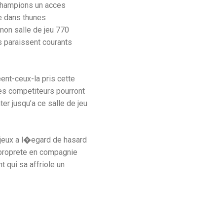
 champions un acces
me dans thunes
 mon salle de jeu 770
s paraissent courants
eent-ceux-la pris cette
Les competiteurs pourront
er jusqu’a ce salle de jeu
 jeux a l�egard de hasard
a proprete en compagnie
 qui sa affriole un