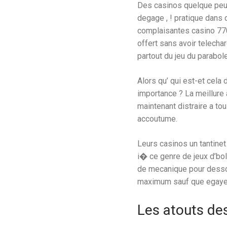
Des casinos quelque peu c
degage , ! pratique dans
complaisantes casino 770,
offert sans avoir telech
partout du jeu du parabole
Alors qu’ qui est-et cela 
importance ? La meillure 
maintenant distraire a to
accoutume.
Leurs casinos un tantine
i� ce genre de jeux d’bol
de mecanique pour dessou
maximum sauf que egayer
Les atouts des