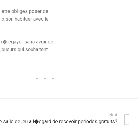
s etre obliges poser de
loison habituer avec le
 i� egayer sans avoir de
 joueurs qui souhaitent
Next
he salle de jeu a l�egard de recevoir periodes gratuits?