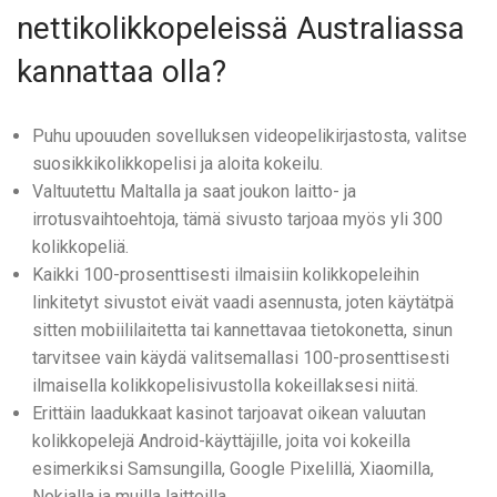
nettikolikkopeleissä Australiassa
kannattaa olla?
Puhu upouuden sovelluksen videopelikirjastosta, valitse
suosikkikolikkopelisi ja aloita kokeilu.
Valtuutettu Maltalla ja saat joukon laitto- ja
irrotusvaihtoehtoja, tämä sivusto tarjoaa myös yli 300
kolikkopeliä.
Kaikki 100-prosenttisesti ilmaisiin kolikkopeleihin
linkitetyt sivustot eivät vaadi asennusta, joten käytätpä
sitten mobiililaitetta tai kannettavaa tietokonetta, sinun
tarvitsee vain käydä valitsemallasi 100-prosenttisesti
ilmaisella kolikkopelisivustolla kokeillaksesi niitä.
Erittäin laadukkaat kasinot tarjoavat oikean valuutan
kolikkopelejä Android-käyttäjille, joita voi kokeilla
esimerkiksi Samsungilla, Google Pixelillä, Xiaomilla,
Nokialla ja muilla laitteilla.