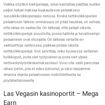
Vaikka olisitkin kärkipelaaja, sinun kannattaa päättää, kuinka
paljon haluat maksaa kuukaudessa pelataksesi
suosikkikolikkopelejäsi netissä. Koska nettikolikkopelien
pelaamisen tärkein ominaisuus on pitää hauskaa, on selvää,
että rahaa on saatavilla. On tärkeää, että pelaat oikeita
nettikolikkopelejä sivustoilla, joissa hallinta ja turvallisempi
pelaaminen ovat etusijalla. On tärkeää vertailla eri
vaihtoehtoja valitessasi paikkaa pelata oikeita
nettikolikkopelejä. Voit selvittää, onko kyseessä sellainen
kolikkopeli, josta olet tyytyväinen ja josta olet ylpeä
nettivedonlyöntikokemuksestasi! Voisi olla sääli panostaa
rahasi peliin, jota et edes katsonut, ja siksi tarjoamme
ilmaisia ​​ohjeita pelaamiseen mobiililaitteella tai
pöytätietokoneella.
Las Vegasin kasinoportit – Mega
Earn