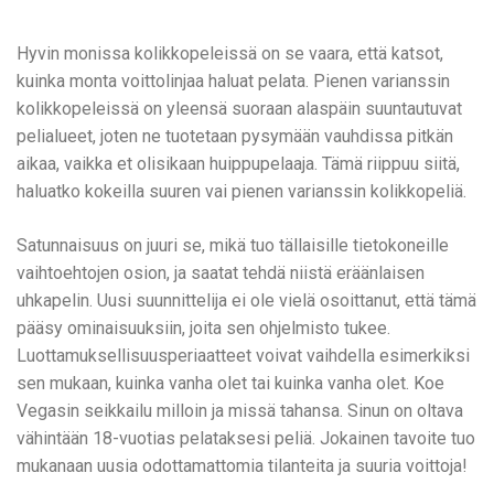
Hyvin monissa kolikkopeleissä on se vaara, että katsot,
kuinka monta voittolinjaa haluat pelata. Pienen varianssin
kolikkopeleissä on yleensä suoraan alaspäin suuntautuvat
pelialueet, joten ne tuotetaan pysymään vauhdissa pitkän
aikaa, vaikka et olisikaan huippupelaaja. Tämä riippuu siitä,
haluatko kokeilla suuren vai pienen varianssin kolikkopeliä.
Satunnaisuus on juuri se, mikä tuo tällaisille tietokoneille
vaihtoehtojen osion, ja saatat tehdä niistä eräänlaisen
uhkapelin. Uusi suunnittelija ei ole vielä osoittanut, että tämä
pääsy ominaisuuksiin, joita sen ohjelmisto tukee.
Luottamuksellisuusperiaatteet voivat vaihdella esimerkiksi
sen mukaan, kuinka vanha olet tai kuinka vanha olet. Koe
Vegasin seikkailu milloin ja missä tahansa. Sinun on oltava
vähintään 18-vuotias pelataksesi peliä. Jokainen tavoite tuo
mukanaan uusia odottamattomia tilanteita ja suuria voittoja!