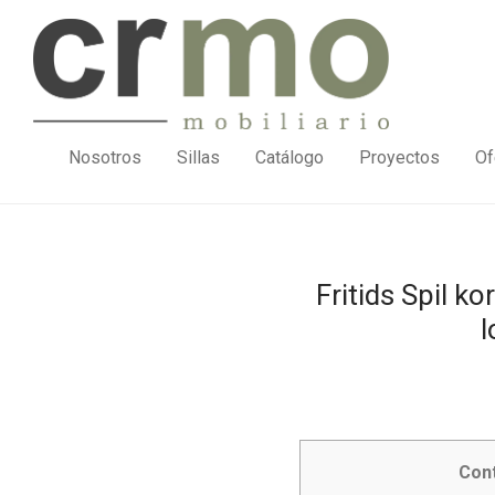
Nosotros
Sillas
Catálogo
Proyectos
Of
Fritids Spil ko
l
Con