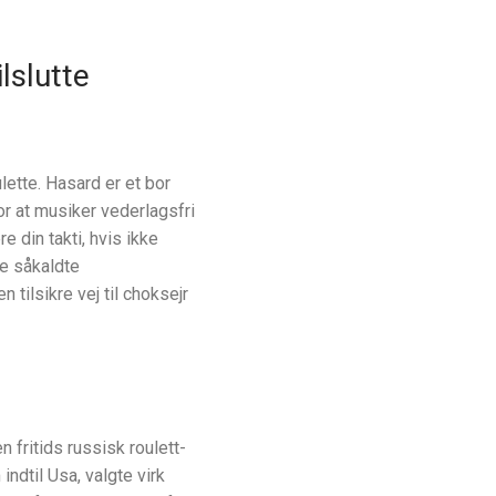
lslutte
lette. Hasard er et bor
or at musiker vederlagsfri
e din takti, hvis ikke
de såkaldte
 tilsikre vej til choksejr
r
 fritids russisk roulett-
ndtil Usa, valgte virk