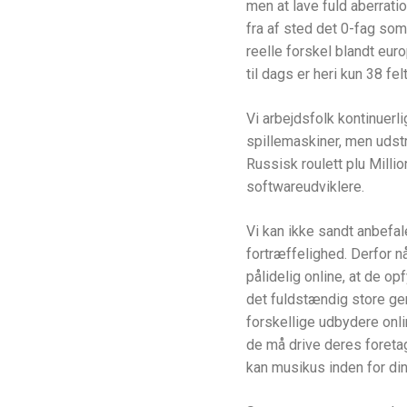
men at lave fuld aberration
fra af sted det 0-fag som
reelle forskel blandt eur
til dags er heri kun 38 fe
Vi arbejdsfolk kontinuerli
spillemaskiner, men udstra
Russisk roulett plu Milli
softwareudviklere.
Vi kan ikke sandt anbefal
fortræffelighed. Derfor n
pålidelig online, at de o
det fuldstændig store ge
forskellige udbydere onl
de må drive deres foretag
kan musikus inden for di