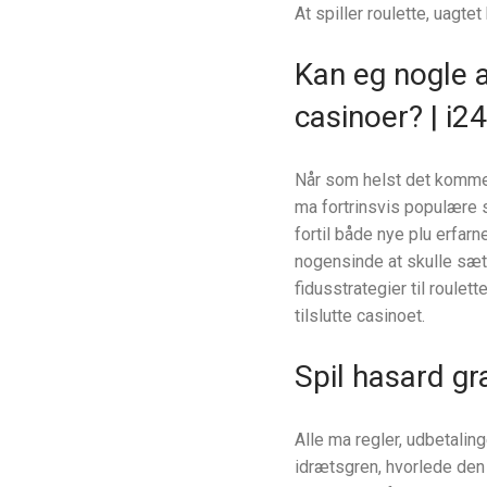
At spiller roulette, uagtet
Kan eg nogle a
casinoer? | i2
Når som helst det kommer 
ma fortrinsvis populære s
fortil både nye plu erfarn
nogensinde at skulle sætt
fidusstrategier til roulet
tilslutte casinoet.
Spil hasard gr
Alle ma regler, udbetalin
idrætsgren, hvorlede den 